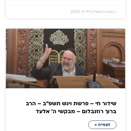
ו׳ בטבת ה׳תשפ״ב (יולי 9, 2023)
שידור חי – פרשת ויגש תשפ"ב – הרב
ברוך רוזנבלום – מבקשי ה' אלעד
לצפייה »