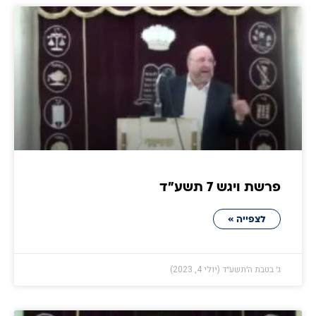
פרשת ויגש 7 תשע״ד
לצפייה »
ג׳ בטבת ה׳תשע״ד (יולי 4, 2023)