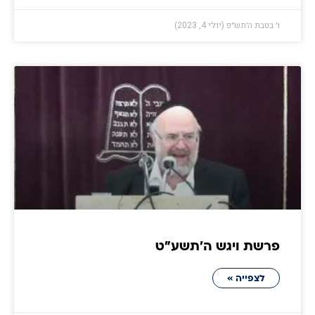
ו׳ בטבת ה׳תש״פ (יולי 4, 2023)
פרשת ויגש ה׳תשע״ט
לצפייה »