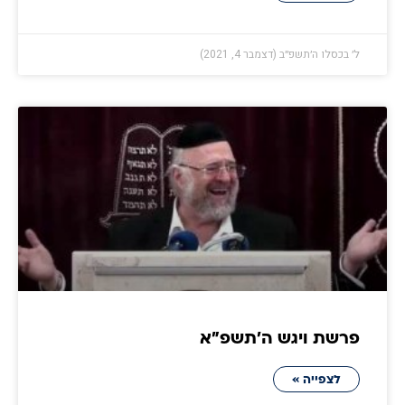
ל׳ בכסלו ה׳תשפ״ב (דצמבר 4, 2021)
פרשת ויגש ה׳תשפ״א
לצפייה »