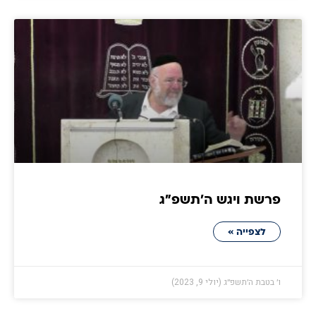
פרשת ויגש ה׳תשפ״ג
לצפייה »
ו׳ בטבת ה׳תשפ״ג (יולי 9, 2023)