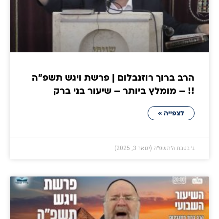
הרב ברוך רוזנבלום | פרשת ויגש תשפ״ה
!! – מומלץ ביותר – שיעור בני ברק
לצפייה »
ג׳ בטבת ה׳תשפ״ה (ינואר 3, 2025)