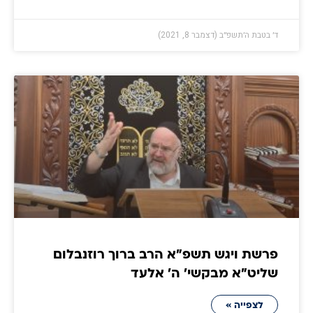
ד׳ בטבת ה׳תשפ״ב (דצמבר 8, 2021)
פרשת ויגש תשפ״א הרב ברוך רוזנבלום
שליט״א מבקשי' ה' אלעד
לצפייה »