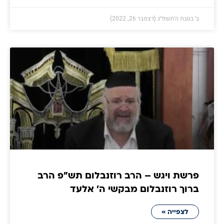
ב׳ בטבת ה׳תשפ״ג (דצמבר 26, 2022)
פרשת ויגש – הרב רוזנבלום תש״פ הרב
ברוך רוזנבלום מבקשי ה' אלעד
לצפייה »