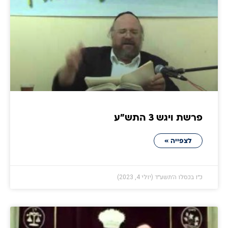
פרשת ויגש 3 התש״ע
לצפייה »
כ״ו בכסלו ה׳תשע״ד (יולי 4, 2023)