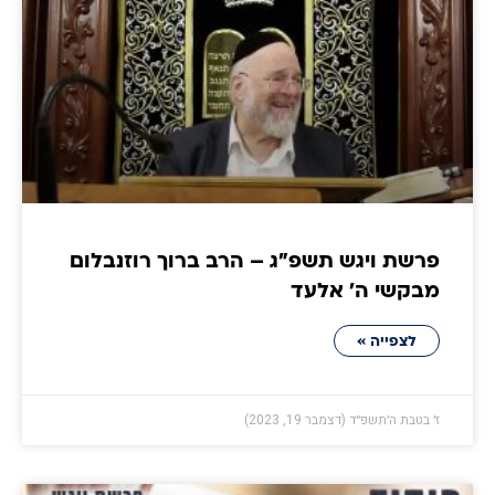
פרשת ויגש תשפ״ג – הרב ברוך רוזנבלום
מבקשי ה' אלעד
לצפייה »
ז׳ בטבת ה׳תשפ״ד (דצמבר 19, 2023)