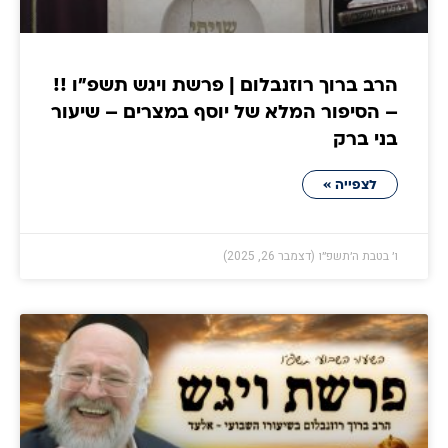
הרב ברוך רוזנבלום | פרשת ויגש תשפ״ו !!
– הסיפור המלא של יוסף במצרים – שיעור
בני ברק
לצפייה »
ו׳ בטבת ה׳תשפ״ו (דצמבר 26, 2025)