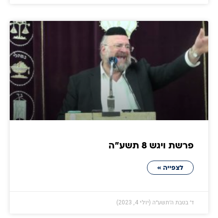
פרשת ויגש 8 תשע״ה
לצפייה »
ד׳ בטבת ה׳תשע״ה (יולי 4, 2023)