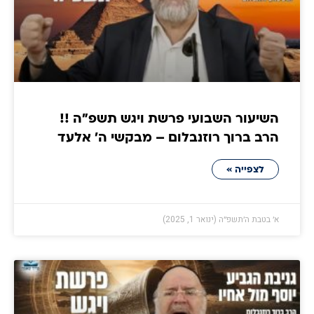
השיעור השבועי פרשת ויגש תשפ"ה !!
הרב ברוך רוזנבלום – מבקשי ה' אלעד
לצפייה »
א׳ בטבת ה׳תשפ״ה (ינואר 1, 2025)