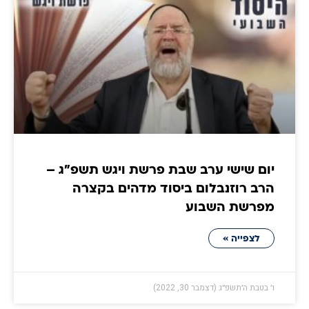
יום שישי ערב שבת פרשת ויגש תשפ"ג –
הרב רוזנבלום ביסוד מדהים בקצרה
מפרשת השבוע
לצפייה »
ו׳ בטבת ה׳תשפ״ג (דצמבר 30, 2022)