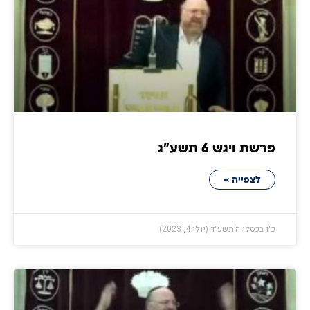
פרשת ויגש 6 תשע״ג
לצפייה »
כ״ו בכסלו ה׳תשע״ד (יולי 4, 2023)