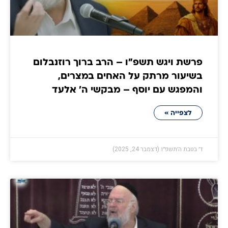
פרשת ויגש תשפ"ו – הרב ברוך רוזנבלום
בשיעור מרתק על האחים במצרים,
והמפגש עם יוסף – מבקשי ה' אלעד
לצפייה »
ד׳ בטבת ה׳תשפ״ו (דצמבר 24, 2025)