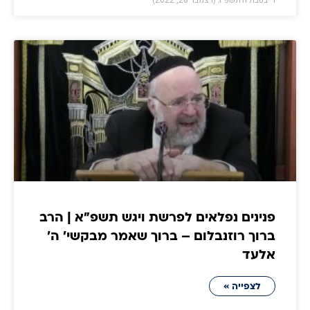
ד׳ בטבת ה׳תשפ״ג (דצמבר 28, 2022)
פנינים נפלאים לפרשת ויגש תשפ״א | הרב
ברוך רוזנבלום – ברוך שאמר מבקשי' ה'
אלעד
לצפייה »