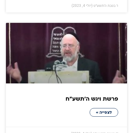
ו׳ בטבת ה׳תשע״ט (יולי 4, 2023)
פרשת ויגש ה׳תשע״ח
לצפייה »