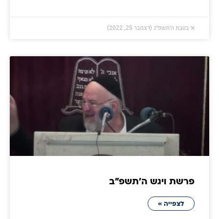
א׳ בטבת ה׳תשפ״ג (דצמבר 25, 2022)
פרשת ויגש ה׳תשפ״ב
לצפייה »