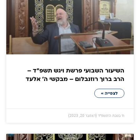
השיעור השבועי פרשת ויגש תשפ"ד –
הרב ברוך רוזנבלום – מבקשי ה' אלעד
לצפייה »
ח׳ בטבת ה׳תשפ״ד (דצמבר 20, 2023)