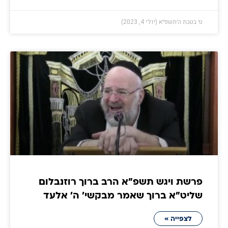
ט׳ בטבת ה׳תשפ״א (יולי 4, 2023)
פרשת ויגש תשפ"א הרב ברוך רוזנבלום
שליט"א ברוך שאמר מבקשי' ה' אלעד
לצפייה »