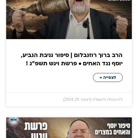
הרב ברוך רוזנבלום | סיפור גניבת הגביע,
יוסף נגד האחים • פרשת ויגש תשפ״ג !
לצפייה »
כ״ח בכסלו ה׳תשפ״ה (דצמבר 29, 2024)