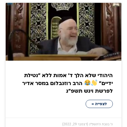
היהודי שלא הלך ד' אמות ללא "נטילת
ידיים"
הרב רוזנבלום במסר אדיר
לפרשת ויגש תשפ"ג
לצפייה »
ה׳ בטבת ה׳תשפ״ג (דצמבר 29, 2022)