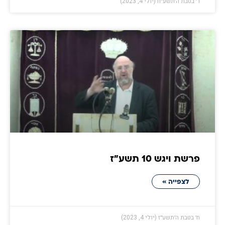
ד׳ בטבת ה׳תשע״ח (יולי 4, 2023)
פרשת ויגש 10 תשע״ז
לצפייה »
ח׳ בטבת ה׳תשע״ז (יולי 4, 2023)