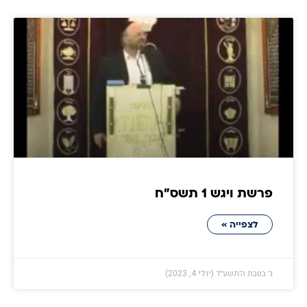
פרשת ויגש 1 תשס״ח
לצפייה »
ג׳ בטבת ה׳תשע״ד (יולי 4, 2023)