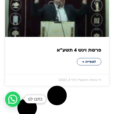
פרשת ויגש 4 תשע״א
לצפייה »
כ״ו בכסלו ה׳תשע״ד (יולי 4, 2023)
כתבו לנו