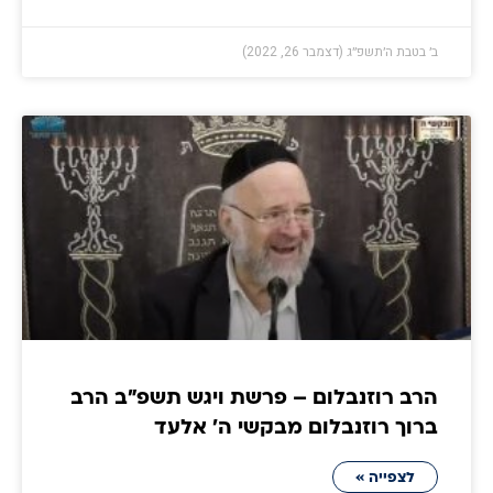
ב׳ בטבת ה׳תשפ״ג (דצמבר 26, 2022)
הרב רוזנבלום – פרשת ויגש תשפ״ב הרב
ברוך רוזנבלום מבקשי ה' אלעד
לצפייה »