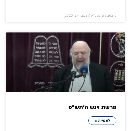
ט׳ בטבת ה׳תשפ״א (דצמבר 24, 2020)
פרשת ויגש ה׳תש״פ
לצפייה »