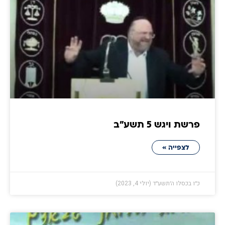
פרשת ויגש 5 תשע״ב
לצפייה »
כ״ו בכסלו ה׳תשע״ד (יולי 4, 2023)