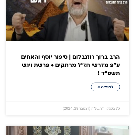
הרב ברוך רוזנבלום | סיפור יוסף והאחים
ע״פ מדרשי חז״ל מרתקים • פרשת ויגש
תשפ״ד !
לצפייה »
כ״ז בכסלו ה׳תשפ״ה (דצמבר 28, 2024)