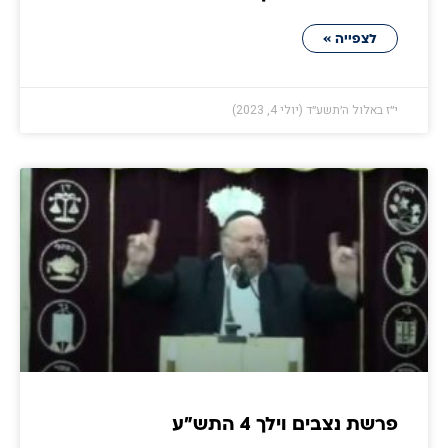
לצפייה »
י״ז באלול ה׳תשע״ד (יולי 4, 2023)
פרשת נצבים וילך 4 התש״ע