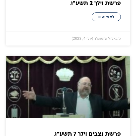
פרשת וילך 2 תשע״ג
לצפייה »
כ׳ באלול ה׳תשע״ד (יולי 4, 2023)
פרשת נצבים וילך 7 תשע״ג