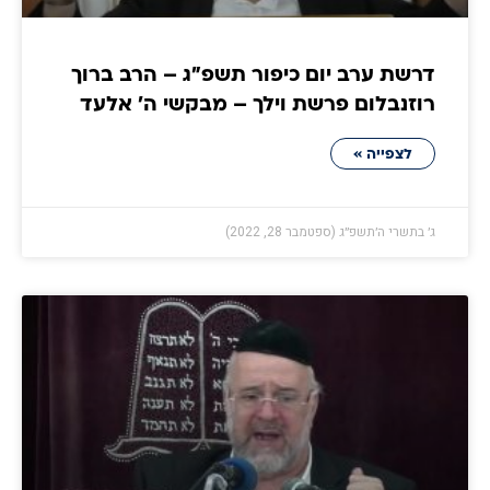
דרשת ערב יום כיפור תשפ"ג – הרב ברוך
רוזנבלום פרשת וילך – מבקשי ה' אלעד
לצפייה »
ג׳ בתשרי ה׳תשפ״ג (ספטמבר 28, 2022)