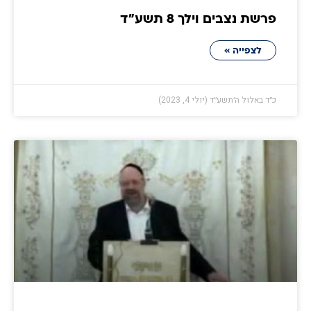
פרשת נצבים וילך 8 תשע״ד
לצפייה »
כ״ד באלול ה׳תשע״ד (יולי 4, 2023)