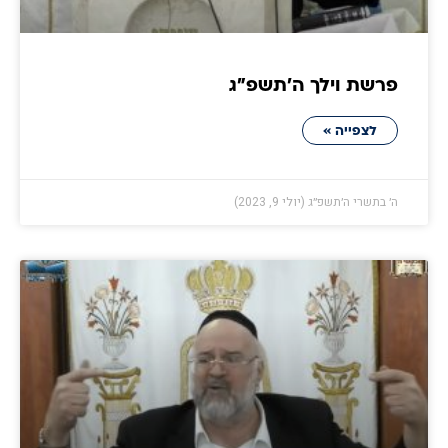
פרשת וילך ה׳תשפ״ג
לצפייה »
ה׳ בתשרי ה׳תשפ״ג (יולי 9, 2023)