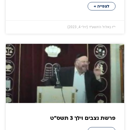
לצפייה »
י״ז באלול ה׳תשע״ד (יולי 4, 2023)
פרשת נצבים וילך 3 תשס״ט