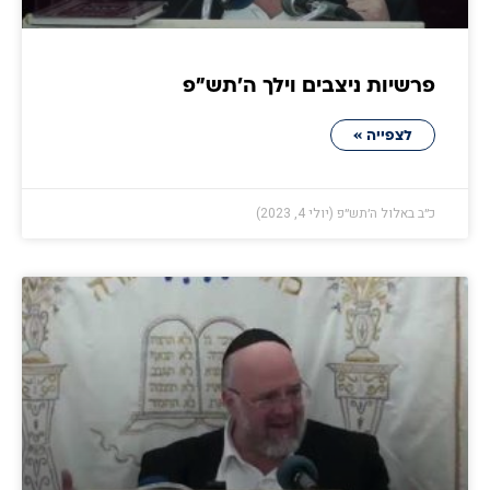
פרשיות ניצבים וילך ה׳תש״פ
לצפייה »
כ״ב באלול ה׳תש״פ (יולי 4, 2023)