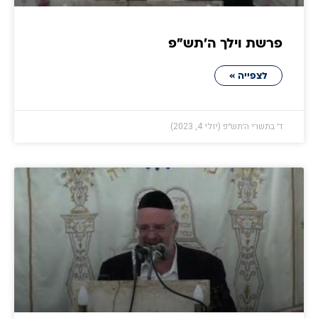
פרשת וילך ה׳תש״פ
לצפייה »
ד׳ בתשרי ה׳תש״פ (יולי 4, 2023)