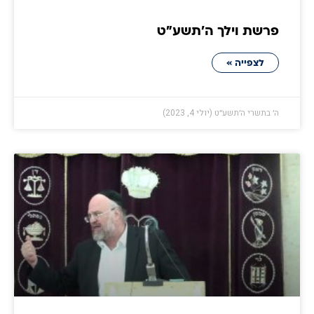
פרשת וילך ה'תשע"ט
לצפייה »
ה׳ בתשרי ה׳תשע״ט (יולי 4, 2023)