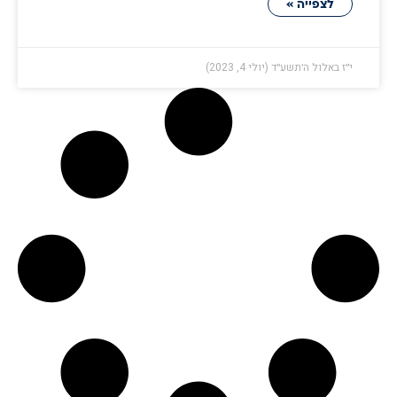
לצפייה »
י״ז באלול ה׳תשע״ד (יולי 4, 2023)