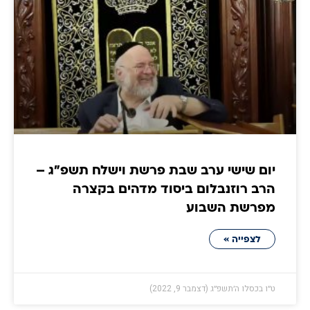
יום שישי ערב שבת פרשת וישלח תשפ"ג –
הרב רוזנבלום ביסוד מדהים בקצרה
מפרשת השבוע
לצפייה »
ט״ו בכסלו ה׳תשפ״ג (דצמבר 9, 2022)