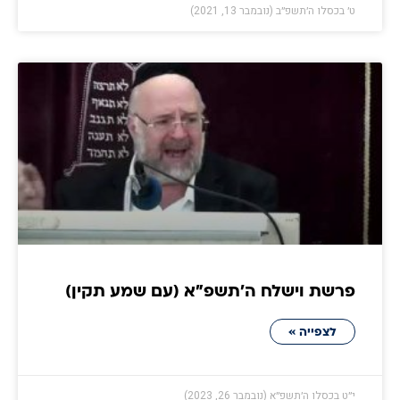
ט׳ בכסלו ה׳תשפ״ב (נובמבר 13, 2021)
פרשת וישלח ה׳תשפ״א (עם שמע תקין)
לצפייה »
י״ט בכסלו ה׳תשפ״א (נובמבר 26, 2023)