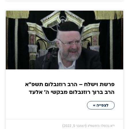
פרשת וישלח – הרב רוזנבלום תשפ״א
הרב ברוך רוזנבלום מבקשי ה' אלעד
לצפייה »
י״א בכסלו ה׳תשפ״ג (דצמבר 5, 2022)