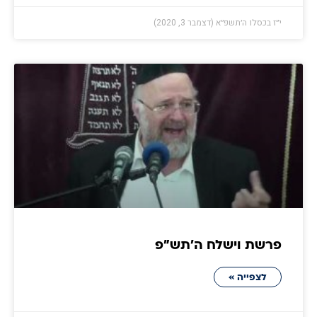
י״ז בכסלו ה׳תשפ״א (דצמבר 3, 2020)
פרשת וישלח ה׳תש״פ
לצפייה »