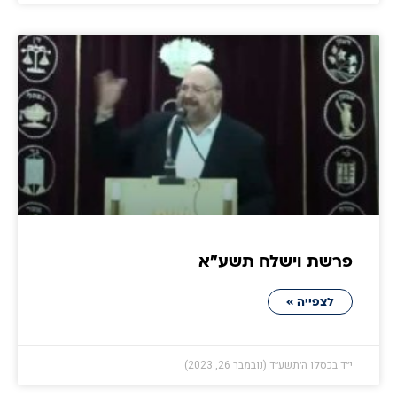
פרשת וישלח תשע״א
לצפייה »
י״ד בכסלו ה׳תשע״ד (נובמבר 26, 2023)