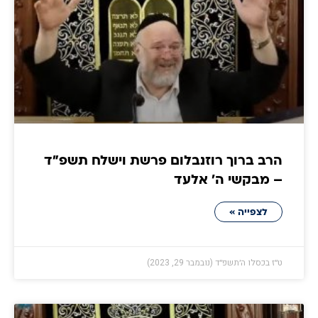
הרב ברוך רוזנבלום פרשת וישלח תשפ"ד
– מבקשי ה' אלעד
לצפייה »
ט״ז בכסלו ה׳תשפ״ד (נובמבר 29, 2023)