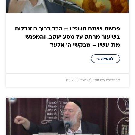
פרשת וישלח תשפ"ו – הרב ברוך רוזנבלום
בשיעור מרתק על מסע יעקב, והמפגש
מול עשיו – מבקשי ה' אלעד
לצפייה »
י״ג בכסלו ה׳תשפ״ו (דצמבר 3, 2025)