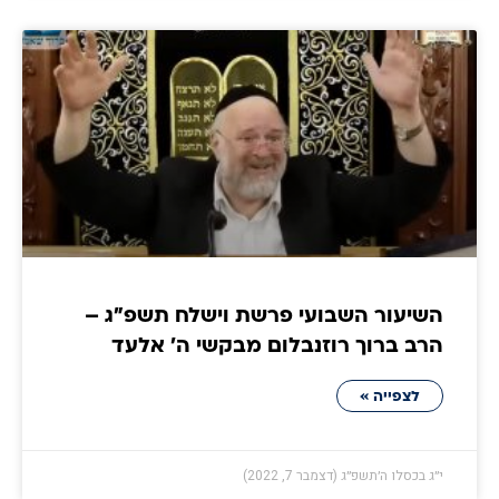
השיעור השבועי פרשת וישלח תשפ"ג –
הרב ברוך רוזנבלום מבקשי ה' אלעד
לצפייה »
י״ג בכסלו ה׳תשפ״ג (דצמבר 7, 2022)