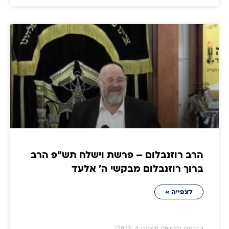
הרב רוזנבלום – פרשת וישלח תש"פ הרב
ברוך רוזנבלום מבקשי ה' אלעד
לצפייה »
י׳ בכסלו ה׳תשפ״ג (דצמבר 4, 2022)