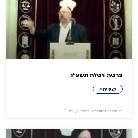
פרשת וישלח תשע״ג
לצפייה »
י״ג בכסלו ה׳תשע״ד (נובמבר 26, 2023)