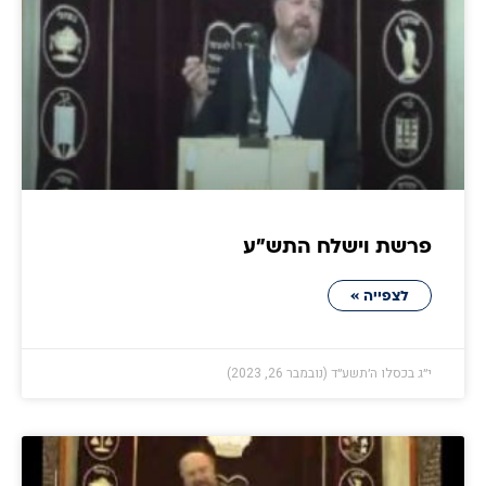
פרשת וישלח התש״ע
לצפייה »
י״ג בכסלו ה׳תשע״ד (נובמבר 26, 2023)