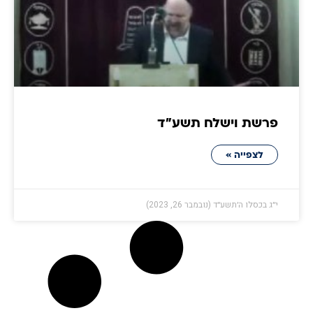
פרשת וישלח תשע״ד
לצפייה »
י״ג בכסלו ה׳תשע״ד (נובמבר 26, 2023)