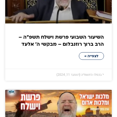
השיעור השבועי פרשת וישלח תשפ"ה –
הרב ברוך רוזנבלום – מבקשי ה' אלעד
לצפייה »
י׳ בכסלו ה׳תשפ״ה (דצמבר 11, 2024)