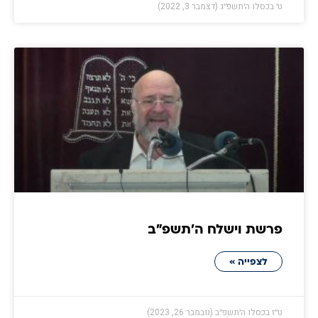
ט׳ בכסלו ה׳תשפ״ג (דצמבר 3, 2022)
פרשת וישלח ה׳תשפ״ב
לצפייה »
ט״ז בכסלו ה׳תשפ״ב (נובמבר 26, 2023)