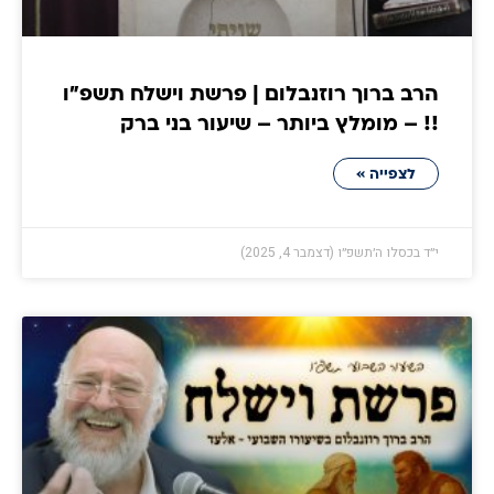
הרב ברוך רוזנבלום | פרשת וישלח תשפ״ו
!! – מומלץ ביותר – שיעור בני ברק
לצפייה »
י״ד בכסלו ה׳תשפ״ו (דצמבר 4, 2025)