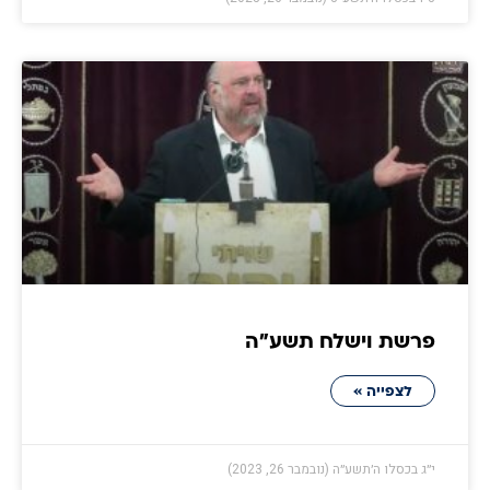
פרשת וישלח תשע״ה
לצפייה »
י״ג בכסלו ה׳תשע״ה (נובמבר 26, 2023)