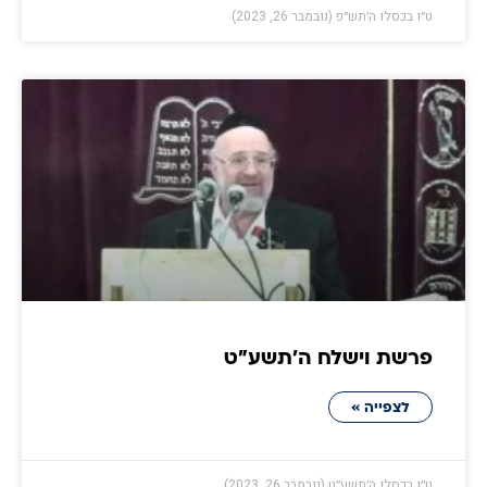
ט״ו בכסלו ה׳תש״פ (נובמבר 26, 2023)
פרשת וישלח ה׳תשע״ט
לצפייה »
ט״ו בכסלו ה׳תשע״ט (נובמבר 26, 2023)