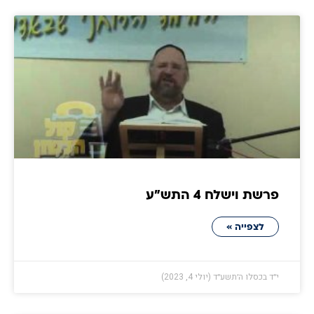
פרשת וישלח 4 התש״ע
לצפייה »
י״ד בכסלו ה׳תשע״ד (יולי 4, 2023)