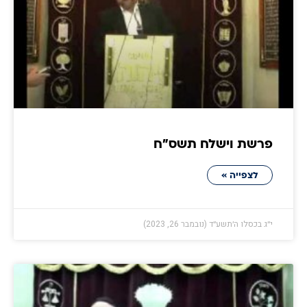
פרשת וישלח תשס״ח
לצפייה »
י״ג בכסלו ה׳תשע״ד (נובמבר 26, 2023)