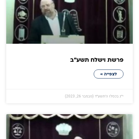
פרשת וישלח תשע״ב
לצפייה »
י״ג בכסלו ה׳תשע״ד (נובמבר 26, 2023)