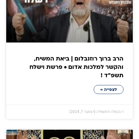
הרב ברוך רוזנבלום | ביאת המשיח,
והקשר למלכות אדום • פרשת וישלח
תשפ״ד !
לצפייה »
ו׳ בכסלו ה׳תשפ״ה (דצמבר 7, 2024)