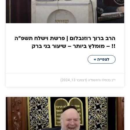
הרב ברוך רוזנבלום | פרשת וישלח תשפ״ה
!! – מומלץ ביותר – שיעור בני ברק
לצפייה »
י״ב בכסלו ה׳תשפ״ה (דצמבר 13, 2024)