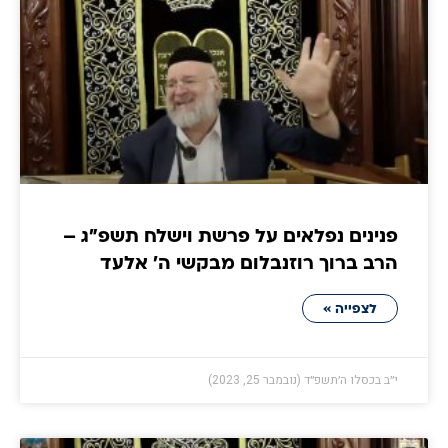
פנינים נפלאים על פרשת וישלח תשפ״ג –
הרב ברוך רוזנבלום מבקשי ה' אלעד
לצפייה »
י״ב בכסלו ה׳תשפ״ד (נובמבר 25, 2023)