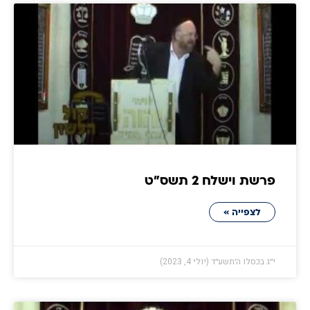
פרשת וישלח 2 תשס״ט
לצפייה »
י״ג בכסלו ה׳תשע״ד (יולי 4, 2023)