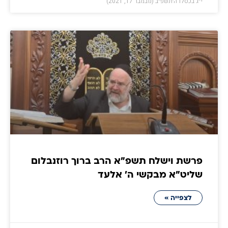
י״ג בכסלו ה׳תשפ״ב (נובמבר 17, 2021)
פרשת וישלח תשפ"א הרב ברוך רוזנבלום
שליט"א מבקשי ה' אלעד
לצפייה »