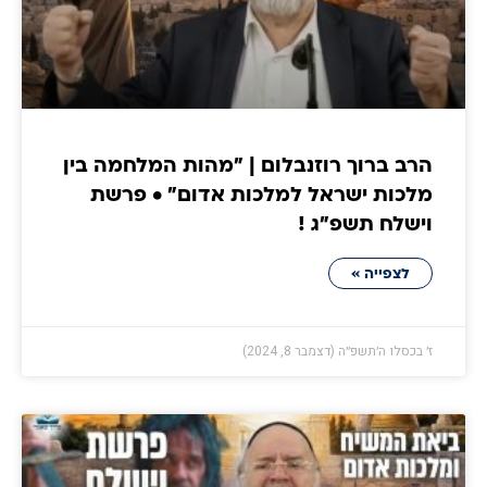
הרב ברוך רוזנבלום | ״מהות המלחמה בין
מלכות ישראל למלכות אדום״ • פרשת
וישלח תשפ״ג !
לצפייה »
ז׳ בכסלו ה׳תשפ״ה (דצמבר 8, 2024)