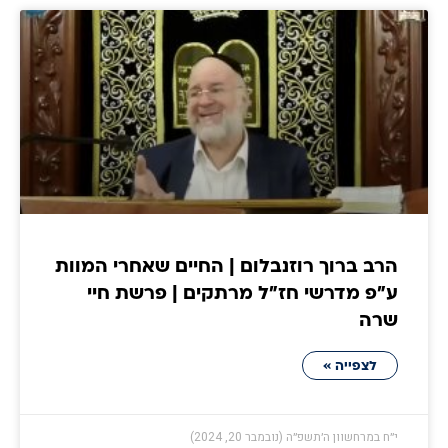
הרב ברוך רוזנבלום | החיים שאחרי המוות
ע״פ מדרשי חז״ל מרתקים | פרשת חיי
שרה
לצפייה »
י״ח במרחשוון ה׳תשפ״ה (נובמבר 20, 2024)