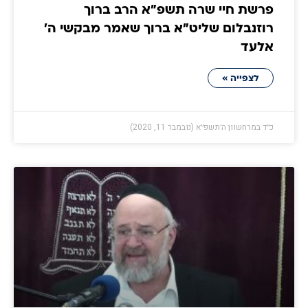
פרשת חיי שרה תשפ"א הרב ברוך
רוזנבלום שליט"א ברוך שאמר מבקשי ה'
אלעד
לצפייה »
כ״ד במרחשוון ה׳תשפ״א (נובמבר 11, 2020)