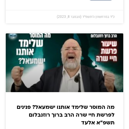
כ״ד במרחשוון ה׳תשפ״ד (נובמבר 8, 2023)
מה המוסר שלימד אותנו ישמעאל? פנינים
לפרשת חיי שרה הרב ברוך רוזנבלום
תשפ״א אלעד