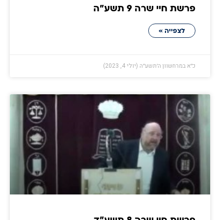
פרשת חיי שרה 9 תשע״ה
לצפייה »
כ״א במרחשוון ה׳תשע״ה (יולי 4, 2023)