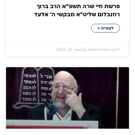
פרשת חיי שרה תשפ"א הרב ברוך
רוזנבלום שליט"א מבקשי ה' אלעד
לצפייה »
י״ז במרחשוון ה׳תשפ״ב (אוקטובר 23, 2021)