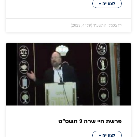
לצפייה »
י״ג בכסלו ה׳תשע״ד (יולי 4, 2023)
פרשת חיי שרה 2 תשס״ט
לצפייה »