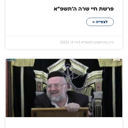
פרשת חיי שרה ה׳תשפ״א
לצפייה »
כ״ה במרחשוון ה׳תשפ״א (יולי 4, 2023)