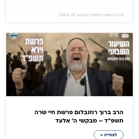
ט״ו במרחשוון ה׳תשפ״ה (נובמבר 20, 2024)
הרב ברוך רוזנבלום פרשת חיי שרה
תשפ"ד – מבקשי ה' אלעד
לצפייה »