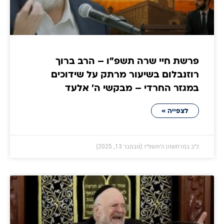
פרשת חיי שרה תשפ"ו – הרב ברוך
רוזנבלום בשיעור מרתק על שידוכים
במגזר החרדי – מבקשי ה' אלעד
לצפייה »
כ״ב במרחשוון ה׳תשפ״ו (נובמבר 13, 2025)