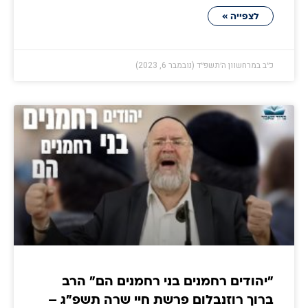
לצפייה »
כ״ב במרחשוון ה׳תשפ״ד (נובמבר 6, 2023)
״יהודים רחמנים בני רחמנים הם״ הרב
ברוך רוזנבלום פרשת חיי שרה תשפ״ג –