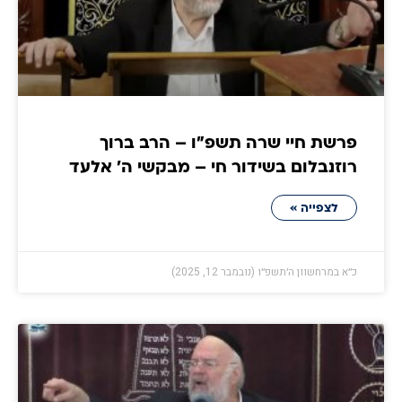
פרשת חיי שרה תשפ"ו – הרב ברוך
רוזנבלום בשידור חי – מבקשי ה' אלעד
לצפייה »
כ״א במרחשוון ה׳תשפ״ו (נובמבר 12, 2025)