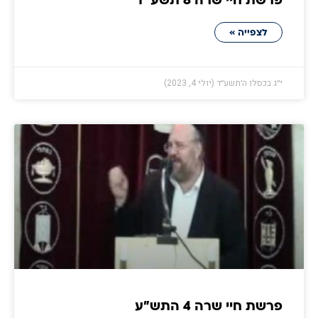
פרשת חיי שרה 8 תשע״ד
לצפייה »
י״ג בכסלו ה׳תשע״ד (יולי 4, 2023)
פרשת חיי שרה 4 התש״ע