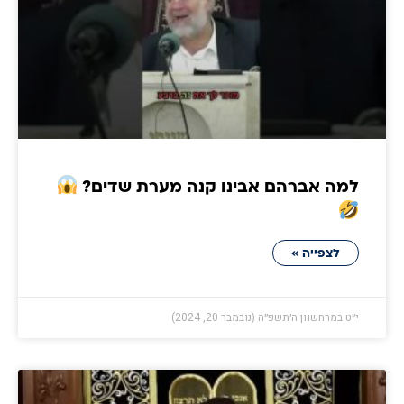
למה אברהם אבינו קנה מערת שדים?
לצפייה »
י״ט במרחשוון ה׳תשפ״ה (נובמבר 20, 2024)