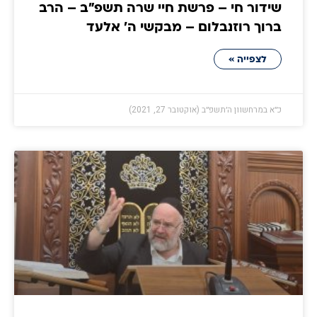
שידור חי – פרשת חיי שרה תשפ"ב – הרב
ברוך רוזנבלום – מבקשי ה' אלעד
לצפייה »
כ״א במרחשוון ה׳תשפ״ב (אוקטובר 27, 2021)