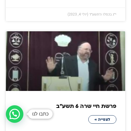
י״ג בכסלו ה׳תשע״ד (יולי 4, 2023)
פרשת חיי שרה 6 תשע״ב
כתבו לנו
לצפייה »