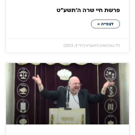
פרשת חיי שרה ה׳תשע״ט
לצפייה »
כ״ד במרחשוון ה׳תשע״ט (יולי 4, 2023)