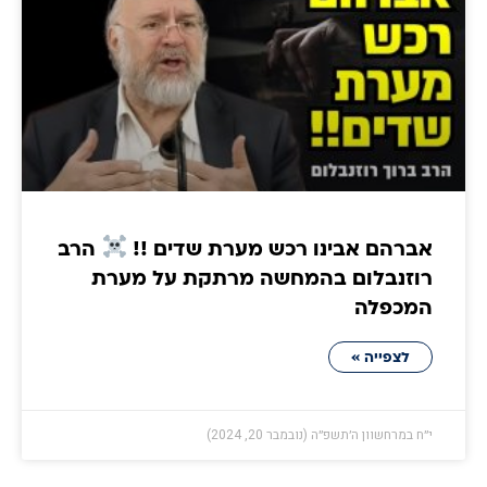
אברהם אבינו רכש מערת שדים !!
הרב
רוזנבלום בהמחשה מרתקת על מערת
המכפלה
לצפייה »
י״ח במרחשוון ה׳תשפ״ה (נובמבר 20, 2024)