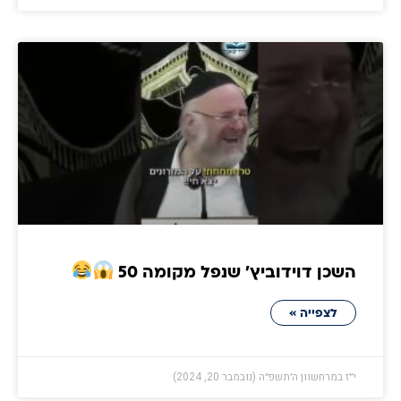
השכן דוידוביץ' שנפל מקומה 50
לצפייה »
י״ז במרחשוון ה׳תשפ״ה (נובמבר 20, 2024)