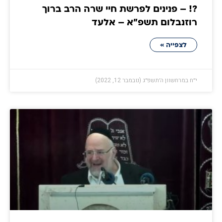
?! – פנינים לפרשת חיי שרה הרב ברוך
רוזנבלום תשפ"א – אלעד
לצפייה »
י״ח במרחשוון ה׳תשפ״ג (נובמבר 12, 2022)