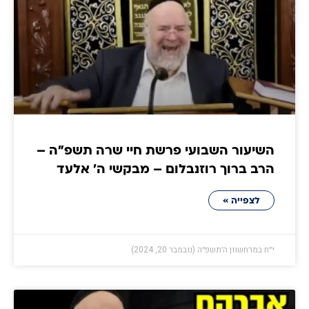
השיעור השבועי פרשת חיי שרה תשפ"ה –
הרב ברוך רוזנבלום – מבקשי ה' אלעד
לצפייה »
י״ח במרחשוון ה׳תשפ״ה (נובמבר 20, 2024)