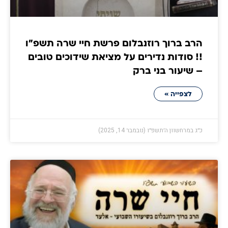
הרב ברוך רוזנבלום פרשת חיי שרה תשפ״ו
!! סודות נדירים על מציאת שידוכים טובים
– שיעור בני ברק
לצפייה »
כ״ג במרחשוון ה׳תשפ״ו (נובמבר 14, 2025)