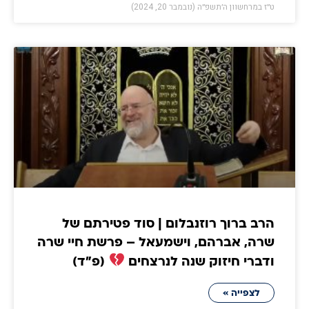
ט״ז במרחשוון ה׳תשפ״ה (נובמבר 20, 2024)
הרב ברוך רוזנבלום | סוד פטירתם של
שרה, אברהם, וישמעאל – פרשת חיי שרה
ודברי חיזוק שנה לנרצחים
(פ״ד)
לצפייה »