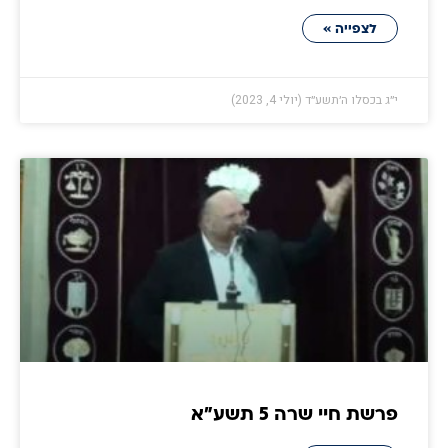
לצפייה »
י״ג בכסלו ה׳תשע״ד (יולי 4, 2023)
פרשת חיי שרה 5 תשע״א