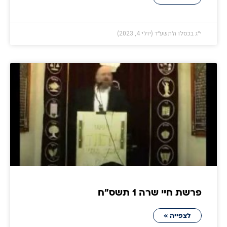
י״ג בכסלו ה׳תשע״ד (יולי 4, 2023)
פרשת חיי שרה 1 תשס״ח
לצפייה »