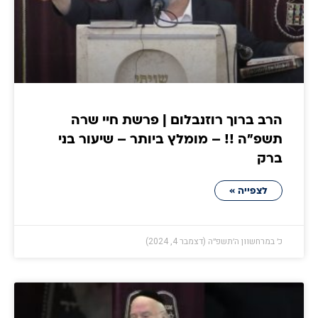
הרב ברוך רוזנבלום | פרשת חיי שרה
תשפ״ה !! – מומלץ ביותר – שיעור בני
ברק
לצפייה »
כ׳ במרחשוון ה׳תשפ״ה (דצמבר 4, 2024)