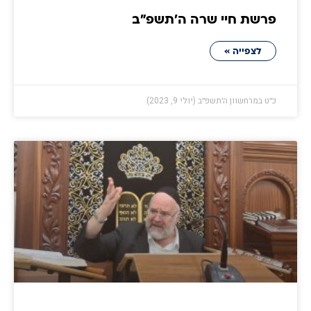
פרשת חיי שרה ה׳תשפ״ב
לצפייה »
כ״ט במרחשוון ה׳תשפ״ב (יולי 9, 2023)