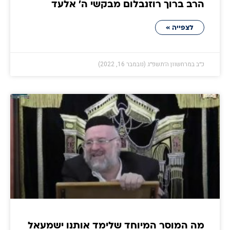
הרב ברוך רוזנבלום מבקשי ה' אלעד
לצפייה »
כ״ב במרחשוון ה׳תשפ״ג (נובמבר 16, 2022)
מה המוסר המיוחד שלימד אותנו ישמעאל