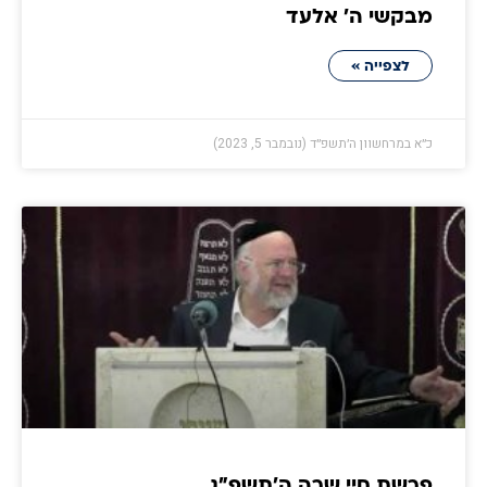
מבקשי ה' אלעד
לצפייה »
כ״א במרחשוון ה׳תשפ״ד (נובמבר 5, 2023)
פרשת חיי שרה ה׳תשפ״ג