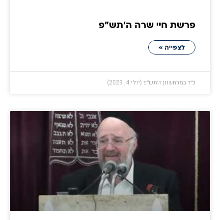
פרשת חיי שרה ה׳תש״פ
לצפייה »
כ״ד במרחשוון ה׳תש״פ (יולי 4, 2023)