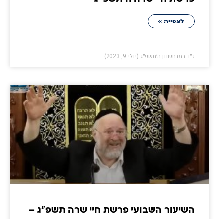
לצפייה »
כ״ד במרחשוון ה׳תשפ״ג (יולי 9, 2023)
השיעור השבועי פרשת חיי שרה תשפ"ג –