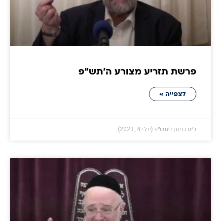
פרשת תזריע מצורע ה׳תש״פ
לצפייה »
כ״ט בניסן ה׳תש״פ (יולי 4, 2023)