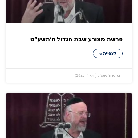
פרשת מצורע שבת הגדול ה׳תשע״ט
לצפייה »
ז׳ בניסן ה׳תשע״ט (יולי 4, 2023)