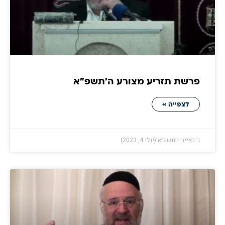
פרשת תזריע מצורע ה׳תשפ״א
לצפייה »
ג׳ באייר ה׳תשפ״א (יולי 4, 2023)