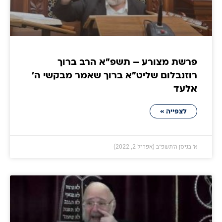
פרשת מצורע – תשפ"א הרב ברוך
רוזנבלום שליט"א ברוך שאמר מבקשי ה'
אלעד
לצפייה »
א׳ בניסן ה׳תשפ״ב (אפריל 2, 2022)