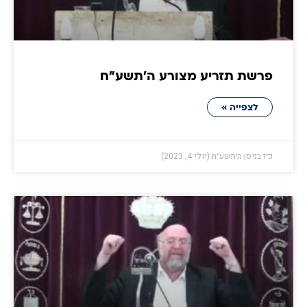
פרשת תזריע מצורע ה׳תשע״ח
לצפייה »
כ״ז בניסן ה׳תשע״ח (יולי 4, 2023)