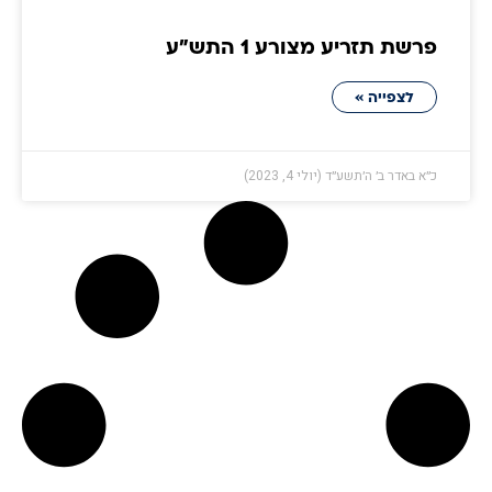
פרשת תזריע מצורע 1 התש״ע
לצפייה »
כ״א באדר ב׳ ה׳תשע״ד (יולי 4, 2023)