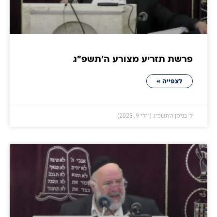
פרשת תזריע מצורע ה׳תשפ״ג
לצפייה »
ל׳ בניסן ה׳תשפ״ג (יולי 9, 2023)