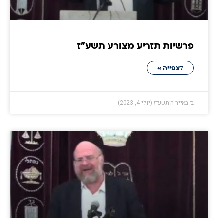
פרשיות תזריע מצורע תשע״ז
לצפייה »
ב׳ באייר ה׳תשע״ז (יולי 4, 2023)