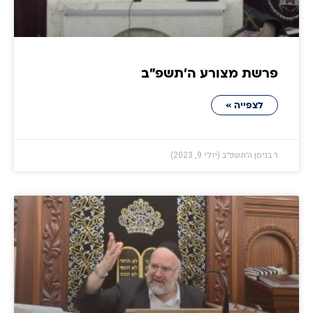
פרשת מצורע ה׳תשפ״ב
לצפייה »
ז׳ בניסן ה׳תשפ״ב (יולי 9, 2023)