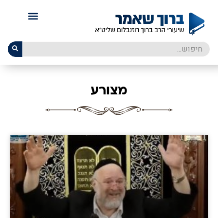
מצורע