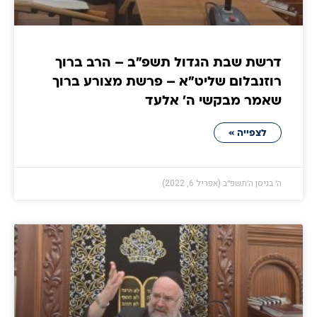
דרשת שבת הגדול תשפ"ב – הרב ברוך
רוזנבלום שליט"א – פרשת מצורע ברוך
שאמר מבקשי ה' אלעד
לצפייה »
ה׳ בניסן ה׳תשפ״ב (אפריל 6, 2022)