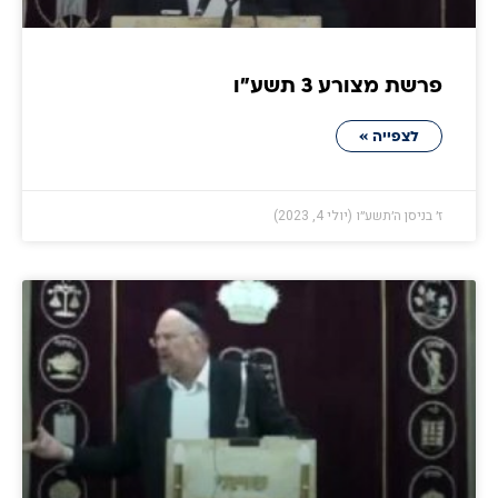
פרשת מצורע 3 תשע״ו
לצפייה »
ז׳ בניסן ה׳תשע״ו (יולי 4, 2023)