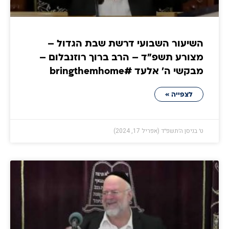
השיעור השבועי דרשת שבת הגדול –
מצורע תשפ"ד – הרב ברוך רוזנבלום –
מבקשי ה' אלעד #bringthemhome
לצפייה »
ט׳ בניסן ה׳תשפ״ד (אפריל 17, 2024)