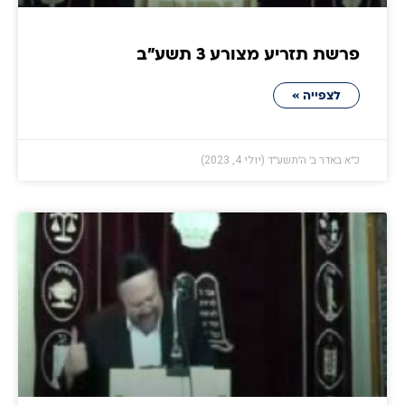
פרשת תזריע מצורע 3 תשע״ב
לצפייה »
כ״א באדר ב׳ ה׳תשע״ד (יולי 4, 2023)