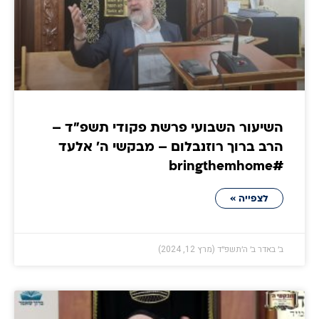
השיעור השבועי פרשת פקודי תשפ"ד –
הרב ברוך רוזנבלום – מבקשי ה' אלעד
#bringthemhome
לצפייה »
ב׳ באדר ב׳ ה׳תשפ״ד (מרץ 12, 2024)