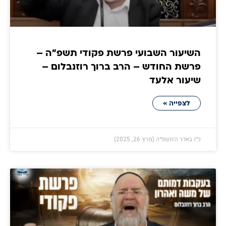
השיעור השבועי פרשת פקודי תשפ"ה –
פרשת החודש – הרב ברוך רוזנבלום –
שיעור אלעד
לצפייה »
כ״ו באדר ה׳תשפ״ה (מרץ 26, 2025)