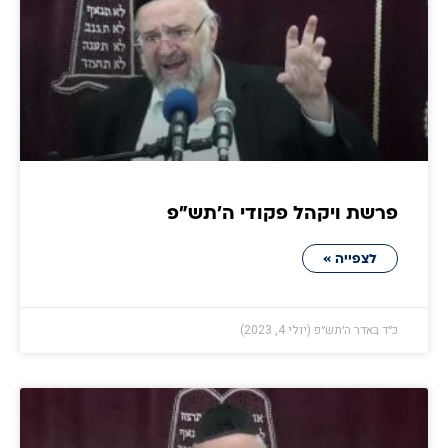
פרשת ויקהל פקודי ה׳תש״פ
לצפייה »
כ״ד באדר ה׳תש״פ (יולי 4, 2023)