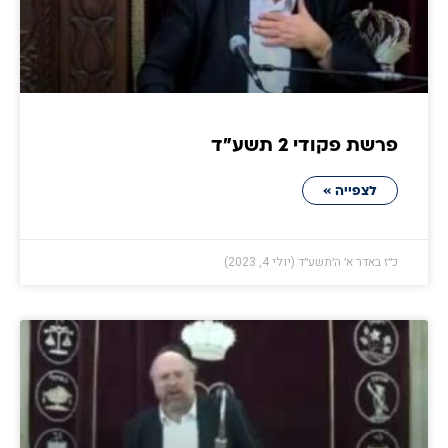
פרשת פקודי 2 תשע״ד
לצפייה »
כ״ז באדר א׳ ה׳תשע״ד (יולי 4, 2023)