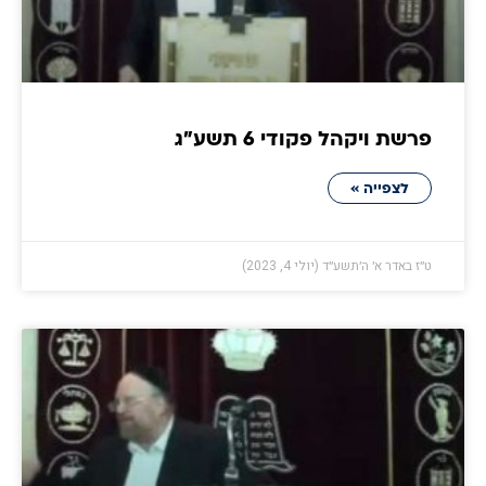
פרשת ויקהל פקודי 6 תשע״ג
לצפייה »
ט״ז באדר א׳ ה׳תשע״ד (יולי 4, 2023)