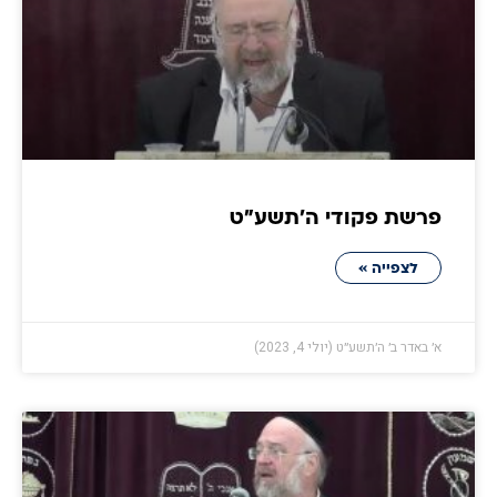
פרשת פקודי ה׳תשע״ט
לצפייה »
א׳ באדר ב׳ ה׳תשע״ט (יולי 4, 2023)