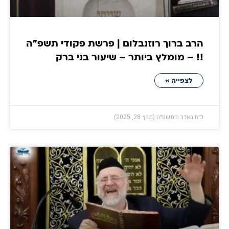
הרב ברוך רוזנבלום | פרשת פקודי תשפ״ה
!! – מומלץ ביותר – שיעור בני ברק
לצפייה »
כ״ח באדר ה׳תשפ״ה (מרץ 28, 2025)