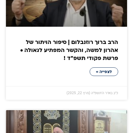
הרב ברוך רוזנבלום | סיפור הויתור של
אהרון למשה, והקשר המפתיע לגאולה •
פרשת פקודי תשפ״ד !
לצפייה »
כ״ב באדר ה׳תשפ״ה (מרץ 22, 2025)