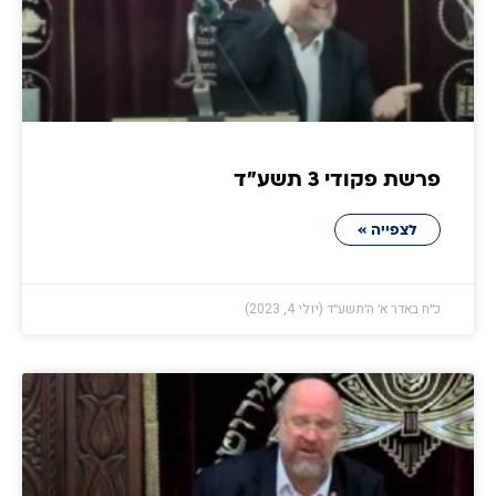
פרשת פקודי 3 תשע״ד
לצפייה »
כ״ח באדר א׳ ה׳תשע״ד (יולי 4, 2023)