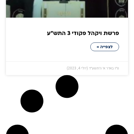
פרשת ויקהל פקודי 3 התש״ע
לצפייה »
ט״ו באדר א׳ ה׳תשע״ד (יולי 4, 2023)