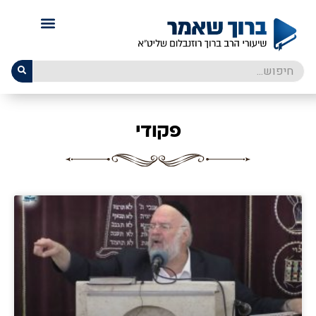
פקודי