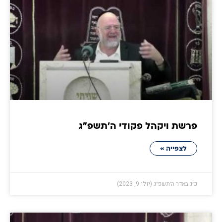
פרשת ויקהל פקודי ה׳תשפ״ג
לצפייה »
כ״ג באדר ה׳תשפ״ג (יולי 9, 2023)