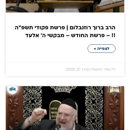
הרב ברוך רוזנבלום | פרשת פקודי תשפ״ה
!! – פרשת החודש – מבקשי ה' אלעד
לצפייה »
כ״ז באדר ה׳תשפ״ה (מרץ 27, 2025)