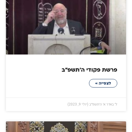
פרשת פקודי ה׳תשפ״ב
לצפייה »
ל׳ באדר א׳ ה׳תשפ״ב (יולי 9, 2023)