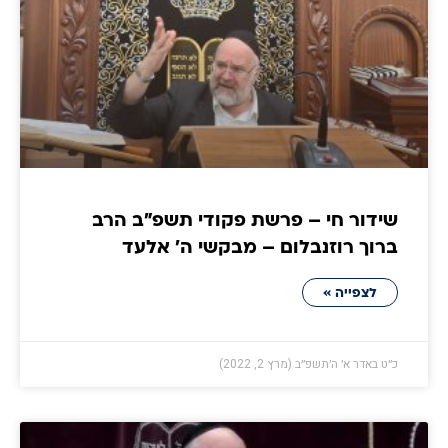
שידור חי – פרשת פקודי תשפ"ב הרב
ברוך רוזנבלום – מבקשי ה' אלעד
לצפייה »
כ״ט באדר א׳ ה׳תשפ״ב (מרץ 2, 2022)