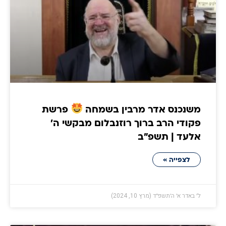
משנכנס אדר מרבין בשמחה
פרשת
פקודי הרב ברוך רוזנבלום מבקשי ה'
אלעד | תשפ״ב
לצפייה »
ל׳ באדר א׳ ה׳תשפ״ד (מרץ 10, 2024)