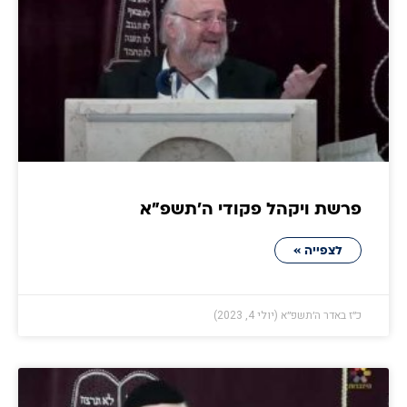
פרשת ויקהל פקודי ה׳תשפ״א
לצפייה »
כ״ז באדר ה׳תשפ״א (יולי 4, 2023)