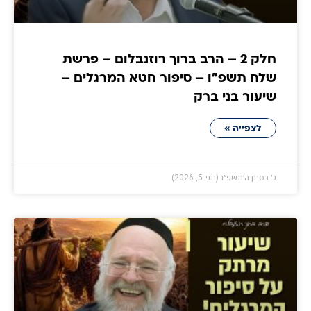
חלק 2 – הרב ברוך רוזנבלום – פרשת
שלח תשפ״ו – סיפור חטא המרגלים –
שיעור בני ברק
לצפייה »
כ׳ בסיון ה׳תשפ״ו (יוני 5, 2026)