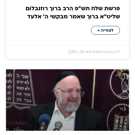
פרשת שלח תש"פ הרב ברוך רוזנבלום
שליט"א ברוך שאמר מבקשי ה' אלעד
לצפייה »
י״ח בסיון ה׳תשפ״א (מאי 29, 2021)