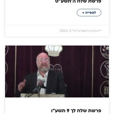
פרשת שלח ה׳תשע״ט
לצפייה »
י״ח בסיון ה׳תשע״ט (יולי 4, 2023)
פרשת שלח לך 9 תשע״ו