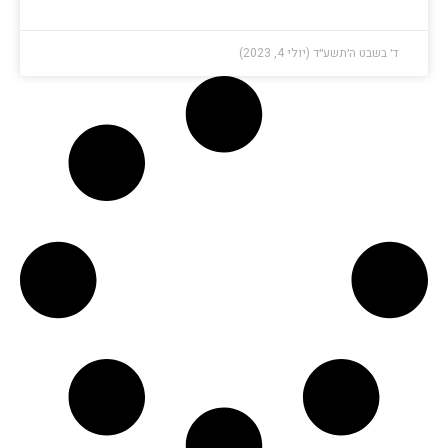
ד׳ בשבט ה׳תשע״ד (יולי 4, 2023)