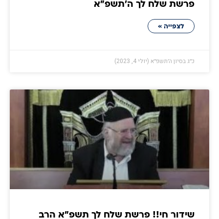
פרשת שלח לך ה׳תשפ״א
לצפייה »
כ״ג בסיון ה׳תשפ״א (יולי 4, 2023)
שידור חי!! פרשת שלח לך תשפ"א הרב