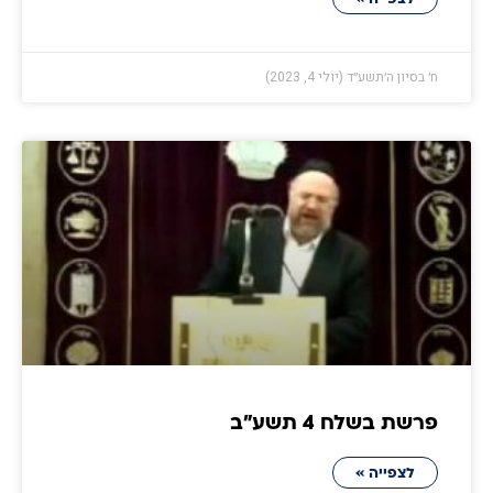
ח׳ בסיון ה׳תשע״ד (יולי 4, 2023)
פרשת בשלח 4 תשע״ב
לצפייה »