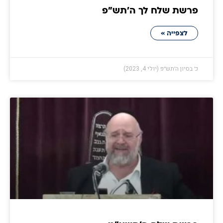
פרשת שלח לך ה׳תש״פ
לצפייה »
כ׳ בסיון ה׳תש״פ (יולי 4, 2023)