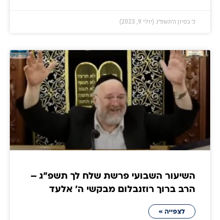
כ׳ בסיון ה׳תשפ״ג (יולי 9, 2023)
השיעור השבועי פרשת שלח לך תשפ"ג –
הרב ברוך רוזנבלום מבקשי ה' אלעד
לצפייה »