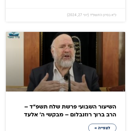
כ״א בסיון ה׳תשפ״ד (יוני 27, 2024)
השיעור השבועי פרשת שלח תשפ"ד –
הרב ברוך רוזנבלום – מבקשי ה' אלעד
לצפייה »