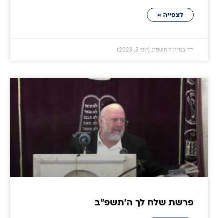
לצפייה »
י״ד בסיון ה׳תשפ״ג (יוני 3, 2023)
פרשת שלח לך ה׳תשפ״ב