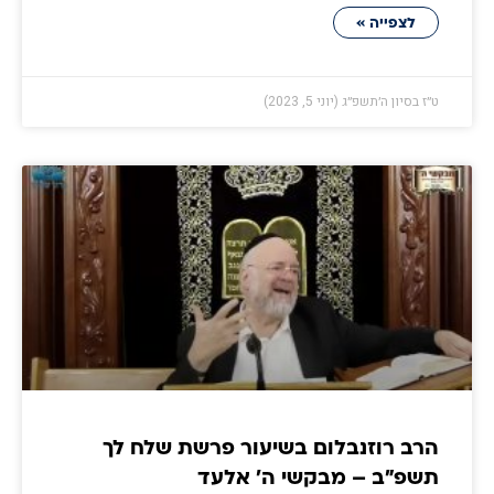
לצפייה »
ט״ז בסיון ה׳תשפ״ג (יוני 5, 2023)
הרב רוזנבלום בשיעור פרשת שלח לך
תשפ״ב – מבקשי ה' אלעד