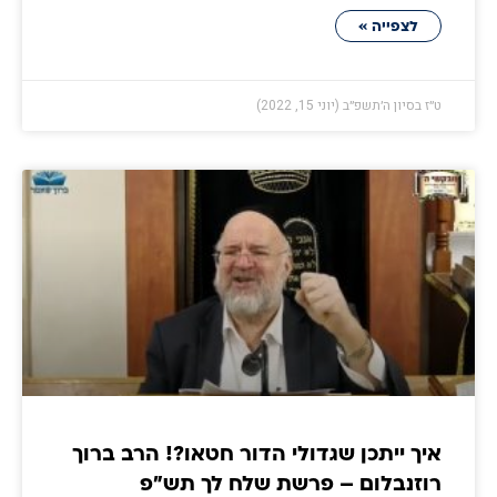
לצפייה »
ט״ז בסיון ה׳תשפ״ב (יוני 15, 2022)
איך ייתכן שגדולי הדור חטאו?! הרב ברוך
רוזנבלום – פרשת שלח לך תש"פ