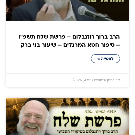
הרב ברוך רוזנבלום – פרשת שלח תשפ״ו
– סיפור חטא המרגלים – שיעור בני ברק
לצפייה »
י״ט בסיון ה׳תשפ״ו (יוני 4, 2026)