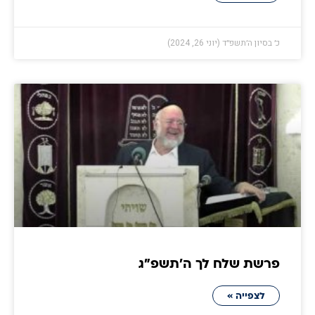
כ׳ בסיון ה׳תשפ״ד (יוני 26, 2024)
פרשת שלח לך ה׳תשפ״ג
לצפייה »