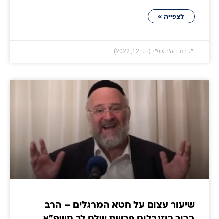
לצפייה »
י״ג בסיון ה׳תשפ״ב (יוני 12, 2022)
שיעור עצום על חטא המרגלים – הרב
ברוך רוזנבלום פרשת שלח לך תשפ"א