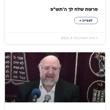
פרשת שלח לך ה׳תש״פ
לצפייה »
כ׳ בסיון ה׳תש״פ (יולי 4, 2023)