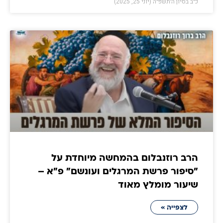
כ״ב בסיון ה׳תשפ״ה (יוני 25, 2025)
הרב רוזנבלום בהמחשה מיוחדת על
"סיפור פרשת המרגלים ועונשם" פ"א –
שיעור מומלץ מאוד
לצפייה »