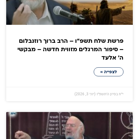
פרשת שלח תשפ"ו – הרב ברוך רוזנבלום
– סיפור המרגלים מזווית חדשה – מבקשי
ה' אלעד
לצפייה »
י״ח בסיון ה׳תשפ״ו (יוני 3, 2026)