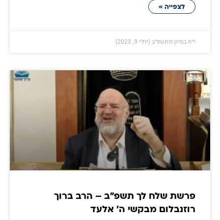
לצפייה »
י״ח בסיון ה׳תשפ״ב (יולי 9, 2023)
פרשת שלח לך תשפ"ב – הרב ברוך
רוזנבלום מבקשי ה' אלעד