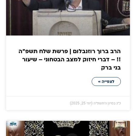
הרב ברוך רוזנבלום | פרשת שלח תשפ״ה
!! – דברי חיזוק למצב הבטחוני – שיעור
בני ברק
לצפייה »
כ״ג בסיון ה׳תשפ״ה (יוני 25, 2025)