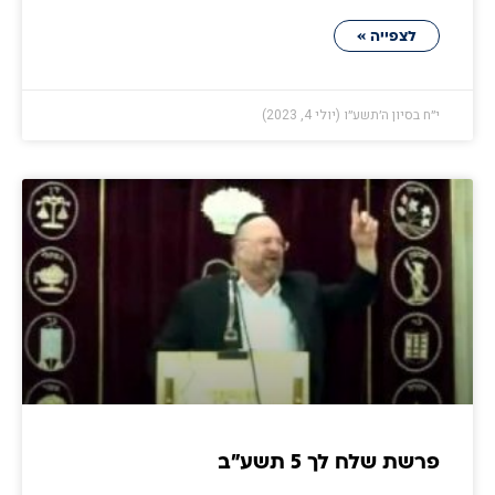
לצפייה »
י״ח בסיון ה׳תשע״ו (יולי 4, 2023)
פרשת שלח לך 5 תשע״ב