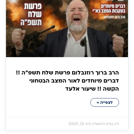
הרב ברוך רוזנבלום פרשת שלח תשפ"ה !!
דברים מיוחדים לאור המצב הבטחוני
הקשה !! שיעור אלעד
לצפייה »
כ״ב בסיון ה׳תשפ״ה (יוני 25, 2025)