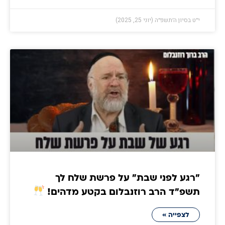
י״ט בסיון ה׳תשפ״ה (יוני 25, 2025)
״רגע לפני שבת״ על פרשת שלח לך
תשפ״ד הרב רוזנבלום בקטע מדהים!
לצפייה »