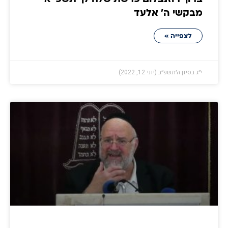
מבקשי ה' אלעד
לצפייה »
י״ג בסיון ה׳תשפ״ב (יוני 12, 2022)