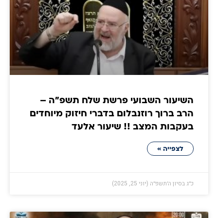
השיעור השבועי פרשת שלח תשפ"ה –
הרב ברוך רוזנבלום בדברי חיזוק מיוחדים
בעקבות המצב !! שיעור אלעד
לצפייה »
כ״ג בסיון ה׳תשפ״ה (יוני 25, 2025)