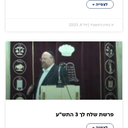
לצפייה »
ח׳ בסיון ה׳תשע״ד (יולי 4, 2023)
פרשת שלח לך 3 התש״ע
לצפייה »