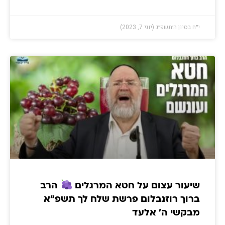
י״ח בסיון ה׳תשפ״ג (יוני 7, 2023)
שיעור עצום על חטא המרגלים
הרב
ברוך רוזנבלום פרשת שלח לך תשפ"א
מבקשי ה' אלעד