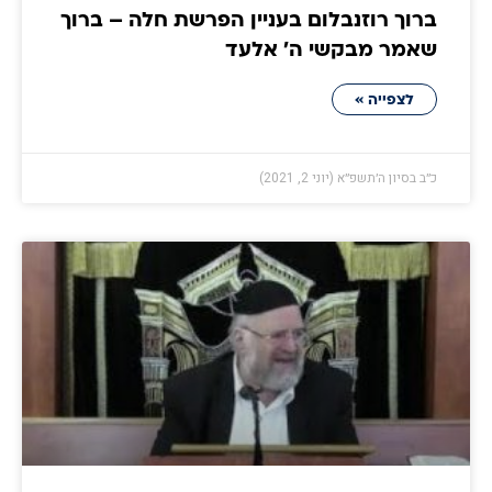
ברוך רוזנבלום בעניין הפרשת חלה – ברוך
שאמר מבקשי ה' אלעד
לצפייה »
כ״ב בסיון ה׳תשפ״א (יוני 2, 2021)