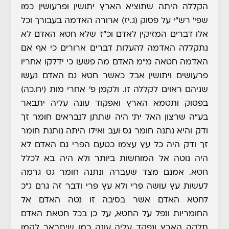
הקללה היתה שתוציא הארץ יתושין ופרעושין כמו
שפי' רש"י על פסוק (ג.יז) ארורה האדמה בעבורך וכל
אלו דברים המזיקין לאדם וכ"ז שלא חטא האדם לא
נתקללה האדמה להעלות דברים ארורים כי אף אם
האדמה חטאה מ"מ האדם מה פשעו כי ידלקו אחריו
פרעושים ויתושין אבל כאשר חטא גם האדם נעשו
שניהם ראוים לקללה זו. ולקמן פ' אחרי מות (יח.כה)
בפסוק ותטמא הארץ ואפקוד עונה עליה יתבאר
בע"ה שרצון האל ית' היה שתתן לנבראים חומר זך
ודק והיא נתנה חומר גס ועב ואילו היתה נותנת חומר
זך ודק היה כל עץ עצמו כטעם הפרי גם האדם לא
היה נוטה אל המוחשות ביותר ולא היה בא לכלל
חטא. אמנם מצד שעברה ונתנה חומר גס גרמה
לעשות עץ עושה פרי ולא עץ פרי ודבר זה גרם ג"כ
לחטא האדם אשר בסיבה זו נטה האדם אל
החומריות ונפל על החטא, על כן בכל חטאת האדם
תלקה הארץ ונפקד עליה עונה כמו שיתבאר לקמן