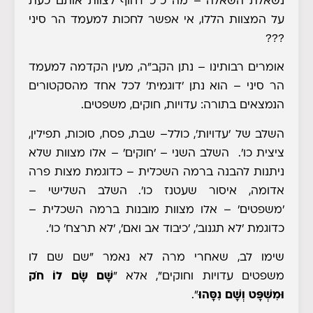
נשאלת השאלה
– מה כ"כ דחוף לצוות אותם כעת
על המצוות הללו, אי אפשר לחכות למעמד הר סיני
???
אומרים רבותינו
– נתן הקב"ה, מעין הקדמה למעמד
הר סיני – הוא נתן 'דוגמית' לכל אחד מהסקטורים
הנמצאים בתורה: עדויות, חוקים, משפטים.
השלב של 'עדויות', כולל– שבת, פסח, סוכות, תפילין,
ציצית כו'. השלב השני – 'חוקים' – אלו מצוות שלא
ניתנות להבנה ברמה השכלית – כדוגמת מצות פרה
אדומה, איסור שעטנז כו'. השלב השלישי –
'משפטים' – אלו מצוות מובנות ברמה השכלית –
כדוגמת 'לא תגנוב', 'כיבוד אב ואם', 'לא תרצח' כו'.
שימו לב, שאחרי מרה לא נאמר "שם שם לו
משפטים עדויות וחוקים", אלא "
שָׁם שָׂם לוֹ
חֹק
וּמִשְׁפָּט
וְשָׁם נִסָּהוּ
".