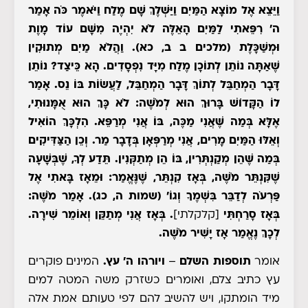
וַיֵּצֵא אֶל מוֹצָא הַמַּיִם וַיַּשְׁלֶךְ שָׁם מֶלַח וַיֹּאמֶר כֹּה אָמַר
ה' רִפֵּאתִי לַמַּיִם הָאֵלֶּה לֹא יִהְיֶה מִשָּׁם עוֹד מָוֶת
וּמְשַׁכָּלֶת (מלכים ב ב, כא). וַהֲלֹא מַיִם מְתוּקִין
שֶׁאַתָּה נוֹתֵן לְתוֹכָן מֶלַח מִיָּד נִפְסָדִים. הָא כֵּיצַד? נוֹתֵן
דָּבָר הַמְחַבֵּל לְתוֹךְ דָּבָר הַמְחַבֵּל, לַעֲשׂוֹת בּוֹ נֵס. אָמַר
לוֹ הַקָּדוֹשׁ בָּרוּךְ הוּא לְמֹשֶׁה: לֹא כָּךְ הוּא אֻמָּנוּתִי,
אֶלָּא בְּמַה שֶּׁאֲנִי מַכֶּה, בּוֹ אֲנִי מְרַפֵּא. הִלְכָּךְ הוֹאִיל
וְאֵלּוּ הַמַּיִם מָרִים, אֲנִי מְרַפְּאָן בְּדָבָר מַר. וְכֵן הַצַּדִּיקִים
בְּמַה שֶּׁהֵן מְקַנְתְּרִין, בּוֹ הֵן מְתַקְּנִין. תֵּדַע לְךָ, שֶׁבְּשָׁעָה
שֶׁקִּנְתֵּר מֹשֶׁה, בְּאָז קִנְתֵּר, שֶׁנֶּאֱמַר: וּמֵאָז בָּאתִי אֶל
פַּרְעֹה לְדַבֵּר בִּשְׁמֶךָ וְגוֹ' (שמות ה, כג). אָמַר מֹשֶׁה:
בְּאָז סָרַחְתִּי
[קלקלתי]
. בְּאָז אֲנִי מְתַקֵּן וְאוֹמֵר שִׁירָה.
לְכָךְ נֶאֱמַר אָז יָשִׁיר מֹשֶׁה.
אומר
תוספות השלם
–
ויורהו ה' עץ.
המינים פוקרים
עץ כתיב צלם, ואומרים כשזרק משה המטה למים
מיד הומתקו, ויש להשיב להם לפי טעותם אמת אלה