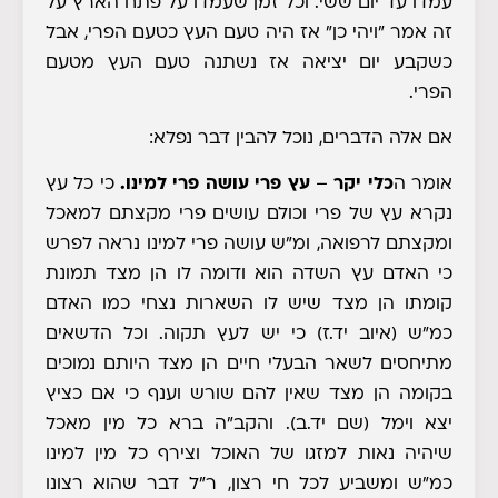
עמדו עד יום ששי
. וכל זמן שעמדו על פתח הארץ על
זה אמר "ויהי כן" אז היה טעם העץ כטעם הפרי, אבל
כשקבע יום יציאה אז נשתנה טעם העץ מטעם
הפרי
.
אם אלה הדברים, נוכל להבין דבר נפלא:
אומר ה
כלי יקר
–
עץ פרי עושה פרי למינו.
כי כל עץ
נקרא עץ של פרי וכולם עושים פרי מקצתם למאכל
ומקצתם לרפואה, ומ"ש עושה פרי למינו נראה לפרש
כי האדם עץ השדה הוא ודומה לו הן מצד תמונת
קומתו הן מצד שיש לו השארות נצחי כמו האדם
כמ"ש (איוב יד.ז) כי יש לעץ תקוה. וכל הדשאים
מתיחסים לשאר הבעלי חיים הן מצד היותם נמוכים
בקומה הן מצד שאין להם שורש וענף כי אם כציץ
יצא וימל (שם יד.ב). והקב"ה ברא כל מין מאכל
שיהיה נאות למזגו של האוכל וצירף כל מין למינו
כמ"ש ומשביע לכל חי רצון, ר"ל דבר שהוא רצונו