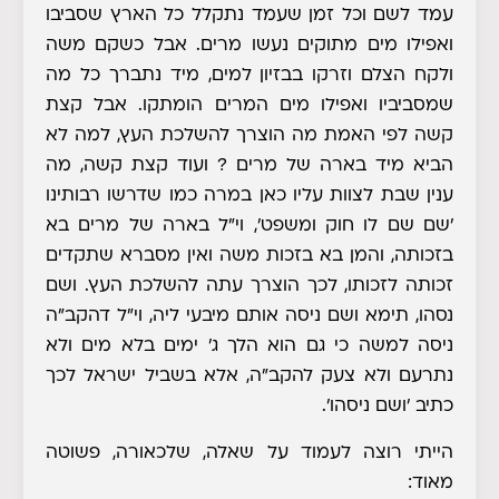
עמד לשם
וכל זמן שעמד נתקלל כל הארץ שסביבו
ואפילו מים מתוקים נעשו מרים. אבל כשקם משה
ולקח הצלם וזרקו בבזיון למים, מיד נתברך כל מה
שמסביביו ואפילו מים המרים הומתקו. אבל קצת
קשה לפי האמת מה הוצרך להשלכת העץ, למה לא
הביא מיד בארה של מרים ? ועוד קצת קשה, מה
ענין שבת לצוות עליו כאן במרה כמו שדרשו רבותינו
'שם שם לו חוק ומשפט', וי"ל בארה של מרים בא
בזכותה, והמן בא בזכות משה
ואין מסברא שתקדים
זכותה לזכותו, לכך הוצרך עתה להשלכת העץ. ושם
נסהו, תימא ושם ניסה אותם מיבעי ליה, וי"ל דהקב"ה
ניסה למשה כי גם הוא הלך ג' ימים בלא מים ולא
נתרעם ולא צעק להקב"ה, אלא בשביל ישראל לכך
כתיב 'ושם ניסהו'.
הייתי רוצה לעמוד על שאלה, שלכאורה, פשוטה
מאוד
: