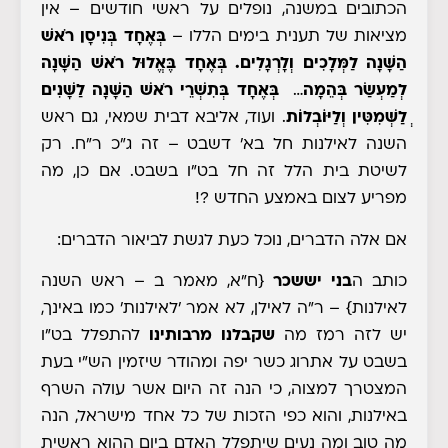
הכתובים במשנה, נופלים על ראשי חודשים – אין
מציאות של תענית בימים הללו –
בְּאֶחָד בְּנִיסָן רֹאשׁ
הַשָּׁנָה לַמְּלָכִים וְלָרְגָלִים. בְּאֶחָד בֶּאֱלוּל רֹאשׁ הַשָּׁנָה
לְמַעְשַׂר בְּהֵמָה
…
בְּאֶחָד בְּתִשְׁרֵי רֹאשׁ הַשָּׁנָה לַשָּׁנִים
ְלַשְּׁמִטִּין וְלַיּוֹבְלוֹת
. ועוד, אליבא דבית שמאי, גם ראש
השנה לאילנות חל בא' דשבט – זה ג"כ ר"ח. רק
לשיטת בית הלל זה חל בט"ו בשבט. אם כן, מה
מפריע לצום באמצע החדש ?!
אם אלה הדברים, נוכל כעת לגשת לביאור הדברים
:
כותב ה
בני יששכר
{ח"א, מאמר ב – ראש השנה
לאילנות}
– ר"ה לאילן, לא אמר 'לאילנות' כמו באינך,
יש לזה רמז מה
שקבלנו מרבותינו
להתפלל בט"ו
בשבט על אתרוג כשר יפה ומהודר שיזמין הש"י בעת
המצטרך למצוה, כי הנה זה היום אשר עולה השרף
באילנות, והוא כפי הזכות של כל אחד מישראל, הנה
מה טוב ומה נעים שיתפלל האדם ביום ההוא ראשית