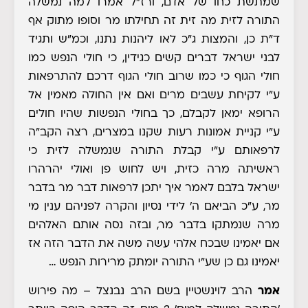
שמתשת כחו של אדם, ורז"ל אמרו למה נמשלה
התורה לזית מה זית זה תחילתו מר וסופו מתוק אף
ד"ת כן, והמצות ג"כ לאו ליהנות נתנו, וכמ"ש ותגיד
לבני ישראל דברים קשים כגידין, כי חולי הנפש כמו
חולי הגוף כי כמו שרוב חולי הגוף דרכם להתרפאות
ע"י לקיחת עשבים מרים ואם אין החולה מאמין אל
הרופא ימאן לקבלם, כך בחולי הנפשות שהיו חולים
ע"י קניית אמונות רעות שקנו במצרים, רצה הקב"ה
לרפאותם ע"י קבלת התורה שנמשלה לזית כי
ראשיתה מרה כזית, ויש לחוש פן ואולי יהרהרו
ישראל בלבם לאמר איך יתכן לרפאות דבר מר בדבר
מר, ע"כ הביאם ה' לידי נסיון והקרה לפניהם ענין מי
מרה שנמתקו בדבר מר, ובזה נסה אותם האלהים
אם יאמינו שבכח אלהי עשה משה את הדבר הזה אז
יאמינו גם כן שע"י התורה יומתק מרירות הנפש …
אמר
הרב לוינשטיין בשם הרב נבנצל – מה פירוש