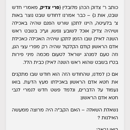
כותב ר' צדוק הכהן מלובלין
{
פרי צדיק
, מאמרי חדש
שבט, אות ג}
– כבר אמרנו דחודש שבט נוצר באות
צ' בלעיטה, היינו לתקן שורש הפגם שהיה באכילה
ושיהיה צדיק אוכל לשובע נפשו, וע"כ בשבט ראש
השנה לאילן שבו הזמן לתקן שיהיה האכילה כאכילת
אדם הראשון קודם הקלקול שהיה רק מפרי עצי הגן,
וזה טעם למנהג ישראל לטעום מכמה מיני פירות
בט"ו בשבט שהוא ראש השנה לאילן כבית הלל.
אם כן למדנו, שהחודש הזה הוא חודש שבו מתקנים
את חטא אדם הראשון באכילתו מעץ הדעת. בואו
נעמוד על הדברים, ונלמד פשט חדש לגמרי לגבי
חטא אדם הראשון:
נשאלת השאלה
– האם הקב"ה היה מרוצה ממעשה
האילנות ?