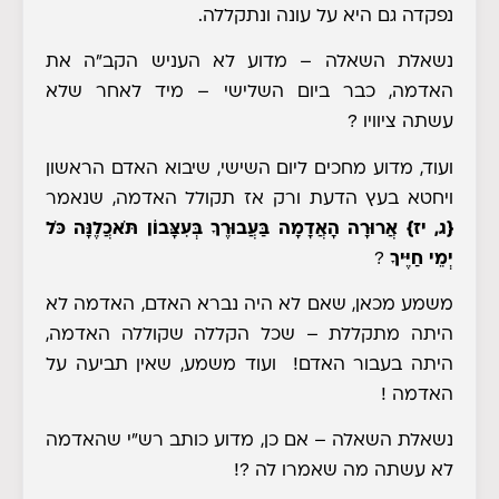
נפקדה גם היא על עונה ונתקללה
.
נשאלת השאלה
– מדוע לא העניש הקב"ה את
האדמה, כבר ביום השלישי – מיד לאחר שלא
עשתה ציוויו ?
ועוד, מדוע מחכים ליום השישי, שיבוא האדם הראשון
ויחטא בעץ הדעת ורק אז תקולל האדמה, שנאמר
{ג, יז}
אֲרוּרָה הָאֲדָמָה בַּעֲבוּרֶךָ בְּעִצָּבוֹן תֹּאכֲלֶנָּה כֹּל
יְמֵי חַיֶּיךָ
?
משמע מכאן, שאם לא היה נברא האדם, האדמה לא
היתה מתקללת – שכל הקללה שקוללה האדמה,
היתה בעבור האדם! ועוד משמע, שאין תביעה על
האדמה !
נשאלת השאלה
– אם כן, מדוע כותב רש"י שהאדמה
לא עשתה מה שאמרו לה ?!