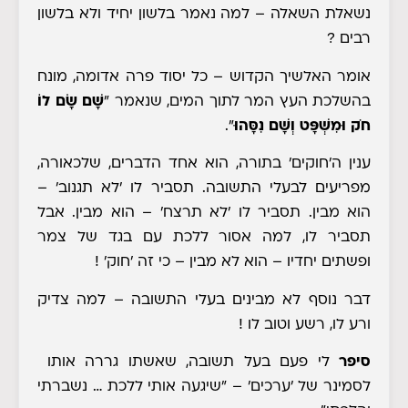
נשאלת השאלה
– למה נאמר בלשון יחיד ולא בלשון
רבים ?
אומר האלשיך הקדוש
– כל יסוד פרה אדומה, מונח
בהשלכת העץ המר לתוך המים, שנאמר "
שָׁם שָׂם לוֹ
חֹק וּמִשְׁפָּט וְשָׁם נִסָּהוּ
".
ענין ה'חוקים' בתורה, הוא אחד הדברים, שלכאורה,
מפריעים לבעלי התשובה. תסביר לו 'לא תגנוב' –
הוא מבין. תסביר לו 'לא תרצח' – הוא מבין. אבל
תסביר לו, למה אסור ללכת עם בגד של צמר
ופשתים יחדיו – הוא לא מבין – כי זה 'חוק' !
דבר נוסף לא מבינים בעלי התשובה – למה צדיק
ורע לו, רשע וטוב לו !
סיפר
לי פעם בעל תשובה, שאשתו גררה אותו
לסמינר של 'ערכים' – "שיגעה אותי ללכת … נשברתי