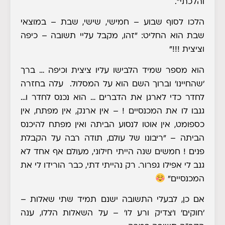
והלכתי".
הלכו לסוף שבוע – חמישי, שישי, שבת – במוצאי
שבת הוא החליט: "זהו, מקבל עליי תשובה – כיפה
וציצית !!!"
הוא מספר שמיד הלבישו עליו ציצית וכיפה … ברך
'שהחיינו' וברוך השם הוא על המסלול. עלה בחזרה
לחדר כדי לארגן את הדברים … הוא נכנס לחדר ו…
גנבו לו את המכנסיים ! – אין ארנק, אין מפתח, אין
כספומט, אין אוטו לנסוע הביתה ואין מפתח להיכנס
הביתה – "ריבונו של עולם, תודה רבה על הקבלת
פנים ! חמשים שנה הייתי חילוני, מעולם אף אחד לא
גנב לי אפילו גפרור. רק נהייתי דתי, כבר הורידו לי את
המכנסיים"
אם כן, לבעלי התשובה ישנם תמיד שתי שאלות –
'חוקים' ו'צדיק ורע לו' – על השאלות הללו, ענה