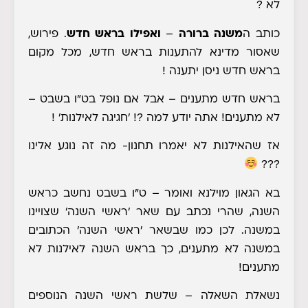
לא ?
כותב ה
משנה ברורה
–
ואפילו בראש חדש
. פירוש,
שאסור מדינא להתענות בראש חדש, מכל מקום
בראש חדש ניסן יתענה !
בראש חדש מתענים – אבל אם נופל בט"ו בשבט –
לא מתענים! אתה יודע למה ?! 'חגיגה לאילנות' !
אז שהאילנות לא יאמרו תחנון- מה זה נוגע אלינו
???
בא הגאון מוילנא ואומר
– ט"ו בשבט נחשב כראש
השנה, שהרי נכתב עם שאר 'ראשי השנה' שצויינו
במשנה. לכן כמו שבשאר 'ראשי השנה' הכתובים
במשנה לא מתענים, כך בראש השנה לאילנות לא
מתענים!
נשאלת השאלה
– שלשת ראשי השנה הנוספים