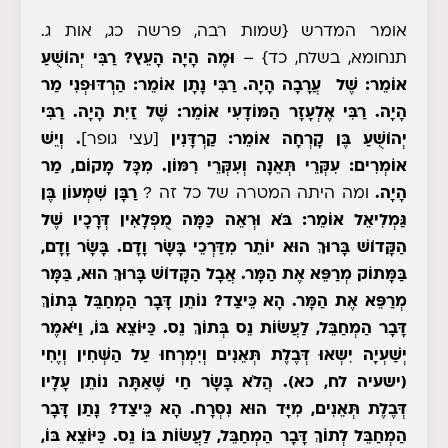
אומר המדרש
{שמות רבה, פרשה כג, אות ג.
תנחומא, בשלח, כד}
–
וּמֶה הָיָה הָעֵץ? רַבִּי יְהוֹשֻׁעַ
אוֹמֵר: שֶׁל עֲרָבָה הָיָה. רַבִּי נָתָן אוֹמֵר: הַרְדּוּפְנִי מַר
הָיָה. רַבִּי אֶלְעָזָר הַמּוֹדָעִי אוֹמֵר: שֶׁל זַיִת הָיָה. רַבִּי
יְהוֹשֻׁעַ בֶּן קָרְחָה אוֹמֵר: קַרְדָּנִין
[עצי גופר]
. וְיֵשׁ
אוֹמְרִים: עִקְּרֵי תְּאֵנָה וְעִקְּרֵי רִמּוֹן.
מִכָּל מָקוֹם, מַר
הָיָה.
ומה היתה המטרה של כל זה ?
רַבָּן שִׁמְעוֹן בֶּן
גַּמְלִיאֵל אוֹמֵר: בֹּא וּרְאֵה כַּמָּה מֻפְלָאִין דְּרָכָיו שֶׁל
הַקָּדוֹשׁ בָּרוּךְ הוּא יוֹתֵר מִדַּרְכֵי בָּשָׂר וָדָם. בָּשָׂר וָדָם,
בַּמָּתוֹק מְרַפֵּא אֶת הַמָּר. אֲבָל הַקָּדוֹשׁ בָּרוּךְ הוּא, בַּמָּר
מְרַפֵּא אֶת הַמָּר. הָא כֵּיצַד? נוֹתֵן דָּבָר הַמְחַבֵּל בְּתוֹךְ
דָּבָר הַמְחַבֵּל, לַעֲשׂוֹת נֵס בְּתוֹךְ נֵס. כַּיּוֹצֵא בּוֹ, וַיֹּאמֶר
יְשַׁעְיָה יִשְאוּ דְּבֶלֶת תְּאֵנִים וְיִמְרְחוּ עַל הַשְּׁחִין וְיֶחִי
(ישעיה לח, כא). הֲלֹא בָּשָׂר חַי שֶׁאַתָּה נוֹתֵן עָלָיו
דְּבֶלֶת תְּאֵנִים, מִיָּד הוּא נִסְרָח. הָא כֵּיצַד? נָתַן דָּבָר
הַמְחַבֵּל לְתוֹךְ דָּבָר הַמְחַבֵּל, לַעֲשׂוֹת בּוֹ נֵס. כַּיּוֹצֵא בּוֹ,