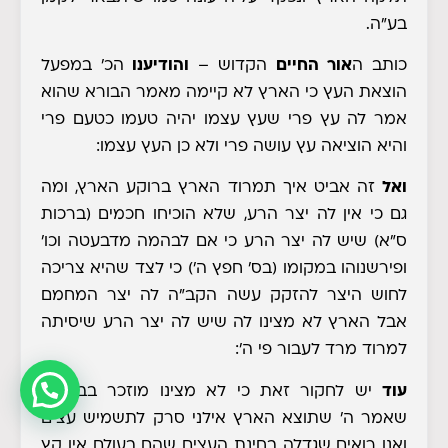
בע"ה
.
כותב ה
אור החיים
הקדוש
–
והודיענו
הכ' במפעל
הוצאת העץ כי הארץ לא קיימה מאמר הבורא שהוא
אמר לה עץ פרי שעץ עצמו יהיה טעמו כטעם פרי
והיא הוציאה עץ עושה פרי ולא כן העץ עצמו:
ואל
זה אביט איך תמרוד הארץ ברוקע הארץ, ומה
גם כי אין לה יצר הרע, שלא הוכיחו חכמים (ברכות
ס"א) שיש לה יצר הרע כי אם לבהמה מדבעטה וכו'
ופירשנוהו במקומו (בס' חפץ ה') כי לצד שהיא צריכה
לחוש היצר להזקק עשה הקב"ה לה יצר המחמם
אבל הארץ לא מצינו לה שיש לה יצר הרע שיסיתה
למרוד מרד לעבור פי ה':
עוד
יש לחקור זאת כי לא מצינו מוזכר בבריאה
שאמר ה' שתוצא הארץ אילני סרק לתשמיש עצים
ואנו רואים שגדלה בחינת העצים שהם בעולם אין קץ