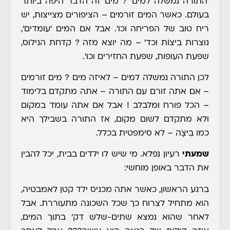
'התורה נמשלה למים' ? מים זה הדבר היפה ביותר
בעולם. כאשר המים זורמים – הציפורים מצייצות, יש
ריח טוב של הפריחה וכו'. אבל אם המים 'עומדים',
נוצרות בִיצוֹת וכד' – מה יוצא מזה ? קדחת הנילוס,
שפעת העופות, שפעת החזירים וכו'.
לכן התורה נמשלה למים – לאיזה מים ? מים זורמים
– אם אתה זורם עם התורה – אתה מתקדם בלימוד
– הכל פורח ומלבלב ! אבל אם אתה עומד במקום
ולא מתקדם לשום מקום, אז התורה בשבילך היא
כמו בִּיצָה – לא סימפטית בכלל.
שמעתי
רעיון נפלא. מי שיש לו ילדים בבית, יכל להבין
את הדבר באופן מוחשי:
ברגע הראשון, כאשר אתה מכניס ילד קטן לאמבטיה,
הוא מתחיל לצרוח כך שכל השכונה מתעוררת. אבל
לאחר שהוא נמצא שתים-שלש דק' בתוך המים,