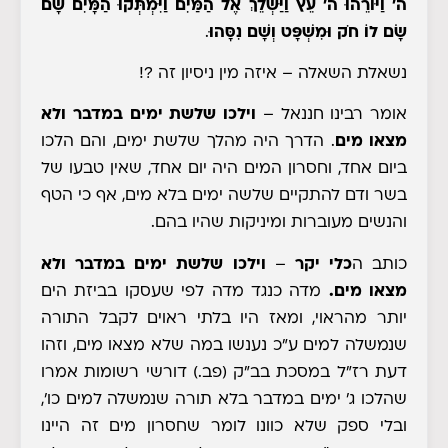
ה' וַיּוֹרֵהוּ ה' עֵץ וַיַּשְׁלֵךְ אֶל הַמַּיִם וַיִּמְתְּקוּ הַמָּיִם שָׁם
שָׂם לוֹ חֹק וּמִשְׁפָּט וְשָׁם נִסָּהוּ
.
נשאלת השאלה
– איזה מין ניסיון זה ?!
אומר רבינו חננאל
–
וילכו שלשת ימים במדבר ולא
מצאו מים
. הדרך היה מהלך שלשת ימים, והם הלכו
ביום אחד, וחסרון המים היה יום אחד, שאין טבעו של
בשר ודם להתקיים שלשה ימים בלא מים, אף כי הטף
והנשים מעוברות ומיניקות שהיו בהם.
כותב ה
כלי יקר
–
וילכו שלשת ימים במדבר ולא
מצאו מים.
מדה כנגד מדה לפי שעסקו בביזת הים
יותר מהראוי, ומאז היו בלתי ראוים לקבל התורה
שנמשלה למים
ע"כ נענשו במה שלא מצאו מים, וזהו
דעת רז"ל במסכת בב"ק (פב.) דורשי רשומות אמרו
שהלכו ג' ימים במדבר בלא תורה שנמשלה למים כו',
ובלי ספק שלא כוונו לומר שחסרון מים זה היינו