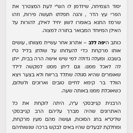
יסוד הצמיחה, שיזדמן לו הש"י לעת המצטרך את
הפרי עץ הדר , והנה תפלתו תעשה פירות, וזהו
שרמז התנא באומרו לשון יחיד לאילן, להורות על
האילן המיוחד המבואר בתורה למצוה.
כותב ה
יפה ללב
– אתרוג אחר עשיית מצוותו , עושים
אותו מרקחת כדי להעלותו על שולחן בליל ט"ו
בשבט. ומעלה גדולה למי שיש אישה הרה בבית, ייתן
לה לאכל ממנו. וגם ליתן ממנו למקשה לילד
שאומרים שהיא סגולה שתלד בריווח ולא בצער ויצא
הוולד בר קימא לחיים טובים וארוכים ולשלום,
כשאוכלת ממנו באותה שעה.
הרבנית קנייבסקי ע"ה, היתה לוקחת את כל
האתרוגים שהיה מברך עליהם הרב קנייבסקי
שליט"א בחג הסוכות, ועושה מהם מעין מרקחת,
ומחלקת לבעלים שהיו באים לבקש ברכה שנשותיהם