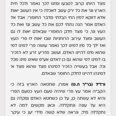
מצד היותו קרוב לטבעו ומזגו לכך נאמר ולכל חית
הארץ וגו' את כל ירק עשב לאכלה כי אין העשב יאות
אלא דווקא למין החי הבלתי מדבר החומרי. אבל אל
האדם אמר הנה נתתי לכם את כל עשב וגו' ואת כל
העץ וגו', כי מצד חלק החומרי שבאדם יאות לו גם
העשב ומצד עירוב הרוחניות שבו יאות לו פרי העץ
ואז ילך כל מין למינו לכך נאמר עושה פרי למינו למי
שהוא מינו דהיינו האדם. ועשב מזריע זרע לא הזכיר
בו למינו לפי שהוא גם כן לאדם אע"פ שאינו מינו מכל
וכל. אבל בעשייה הזכיר למינהו מצד שהוא מצד א'
למינהו דהיינו לחלק החומר שבאדם.
ורז"ל (בר"ר ה.ט)
אמרו, שחטאה הארץ בזה כי
הקב"ה אמר עץ פרי שיהיה טעם העץ כטעם הפרי
והיא לא עשתה כן, על כן כשחטא האדם נפקדה גם
היא על עונה ונתקללה. וכאן מקשים למה לא
נתקללה מיד, ונראה שלא קשה מידי יען כי עיקר