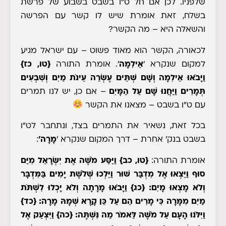
שלפניו. לכן אם חל ט"ו בשבט בשבוע של פרשת
בשלח, זאת אומרת שיש לו קשר עם הפרשה
והשאלה היא – מה הקשר?
לכאורה, הקשר הוא מאוד פשוט – עם ישראל מגיע
למקום שנקרא '
אֵילִמָה
'. אומרת התורה
{טו, כז}
וַיָּבֹאוּ אֵילִמָה וְשָׁם
שְׁתֵּים עֶשְׂרֵה עֵינֹת מַיִם וְשִׁבְעִים
תְּמָרִים
וַיַּחֲנוּ שָׁם עַל הַמָּיִם
– אם כן, יש לנו תמרים
עם ט"ו בשבט – מצאנו את הקשר
בכל זאת, נשאיר את התמרים בצד, ונתחבר לט"ו
בשבט בנק' אחרת – דרך המקום שנקרא '
מָרָה'
:
אומרת התורה:
{טו, כב}
וַיַּסַּע מֹשֶׁה אֶת יִשְׂרָאֵל מִיַּם
סוּף וַיֵּצְאוּ אֶל מִדְבַּר שׁוּר וַיֵּלְכוּ שְׁלֹשֶׁת יָמִים בַּמִּדְבָּר
וְלֹא מָצְאוּ מָיִם:
{כג}
וַיָּבֹאוּ מָרָתָה וְלֹא יָכְלוּ לִשְׁתֹּת
מַיִם מִמָּרָה כִּי מָרִים הֵם עַל כֵּן קָרָא שְׁמָהּ מָרָה:
{כד}
וַיִּלֹּנוּ הָעָם עַל מֹשֶׁה לֵּאמֹר מַה נִּשְׁתֶּה:
{כה}
וַיִּצְעַק אֶל