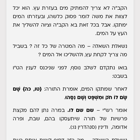
הקב"ה לא צריך להמתיק מים בעזרת עץ. הוא יכל
לצוות את משה לומר פסוק כלשהו, ובעזרתו המים
ימתקו. אבל בכל זאת בא הקב"ה וציוה להשליך את
העץ על המים.
נשאלת השאלה
– מה המטרה של כל זה ? בשביל
מה צריך לקחת עץ, ולהשליכו אל המים ?
בואו נתקדם לשלב נוסף, לפני שניכנס לענין הט"ו
בשבט:
לאחר שמתקו המים, אומרת התורה:
{טו, כה}
שָׁם
שָׂם לוֹ חֹק וּמִשְׁפָּט וְשָׁם נִסָּהוּ
.
אומר רש"י
–
שם שם לו.
במרה נתן להם מקצת
פרשיות של תורה שיתעסקו בהם, שבת, ופרה
אדומה, ודינין
(סנהדרין נו:)
.