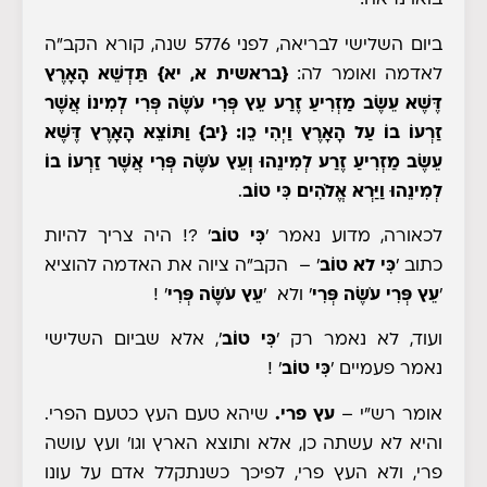
בואו נראה:
ביום השלישי לבריאה, לפני 5776 שנה, קורא הקב"ה
לאדמה ואומר לה:
{בראשית א, יא}
תַּדְשֵׁא הָאָרֶץ
דֶּשֶׁא עֵשֶׂב מַזְרִיעַ זֶרַע
עֵץ פְּרִי עֹשֶׂה פְּרִי
לְמִינוֹ אֲשֶׁר
זַרְעוֹ בוֹ עַל הָאָרֶץ וַיְהִי כֵן:
{יב}
וַתּוֹצֵא הָאָרֶץ דֶּשֶׁא
עֵשֶׂב מַזְרִיעַ זֶרַע לְמִינֵהוּ
וְעֵץ עֹשֶׂה פְּרִי
אֲשֶׁר זַרְעוֹ בוֹ
לְמִינֵהוּ וַיַּרְא אֱלֹהִים כִּי טוֹב
.
לכאורה, מדוע נאמר '
כִּי טוֹב
' ?! היה צריך להיות
כתוב '
כִּי
לא
טוֹב
' – הקב"ה ציוה את האדמה להוציא
'
עֵץ פְּרִי עֹשֶׂה פְּרִי
' ולא
'
עֵץ עֹשֶׂה פְּרִי
' !
ועוד, לא נאמר רק '
כִּי טוֹב
', אלא שביום השלישי
נאמר פעמיים '
כִּי טוֹב
' !
אומר רש"י
–
עץ פרי.
שיהא טעם העץ כטעם הפרי.
והיא לא עשתה כן, אלא ותוצא הארץ וגו' ועץ עושה
פרי, ולא העץ פרי, לפיכך כשנתקלל אדם על עונו