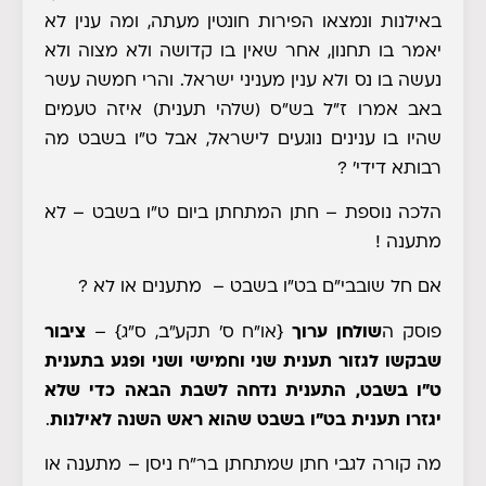
באילנות ונמצאו הפירות חונטין מעתה, ומה ענין לא
יאמר בו תחנון, אחר שאין בו קדושה ולא מצוה ולא
נעשה בו נס ולא ענין מעניני ישראל. והרי חמשה עשר
באב אמרו ז"ל בש"ס (שלהי תענית) איזה טעמים
שהיו בו ענינים נוגעים לישראל
, אבל ט"ו בשבט מה
רבותא דידי' ?
הלכה נוספת
– חתן המתחתן ביום ט"ו בשבט – לא
מתענה !
אם חל שובבי"ם בט"ו בשבט – מתענים או לא ?
פוסק ה
שולחן ערוך
{או"ח ס' תקע"ב, ס"ג}
–
ציבור
שבקשו לגזור תענית שני וחמישי ושני ופגע בתענית
ט"ו בשבט, התענית נדחה לשבת הבאה כדי שלא
יגזרו תענית בט"ו בשבט שהוא ראש השנה לאילנות
.
מה קורה לגבי חתן שמתחתן בר"ח ניסן – מתענה או