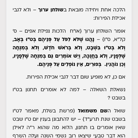
הלכה אחת ויחידה מובאת ב
שולחן ערוך
– ולא לגבי
אכילת הפירות:
אומר השולחן ערוך
{או"ח הלכות נפילת אפים – ס'
קל"א, ס"ו}
–
נָהֲגוּ שֶׁלֹּא לִפֹּל עַל פְּנֵיהֶם בְּט"וּ בְּאָב,
וְלֹא בְּט"וּ בִּשְׁבָט
, וְלֹא בְּרֹאשׁ חֹדֶשׁ, וְלֹא בְּמִנְחָה
שֶׁלְּפָנָיו, וְלֹא בַּחֲנֻכָּה, וְיֵשׁ אוֹמְרִים גַּם בְּמִנְחָה שֶׁלְּפָנָיו,
וְכֵן נוֹהֲגִין. בְּפוּרִים, אֵין נוֹפְלִים עַל פְּנֵיהֶם.
אם כן, לא מופיע שום דבר לגבי אכילת הפירות.
נשאלת השאלה
– למה לא אומרים תחנון בט"ו
בשבט
?
שואל ה
שם משמואל
{פרשת בשלח, מאמר לט"ו
בשבט שנת תרע"ד}
– יש להתבונן בענין יום ט"ו שבט
שאין אומרים בו תחנון, הלוא מה שהוא ר"ה לאילן
הוא דבר טבעי שיצאו רוב גשמי השנה ועלה השרף