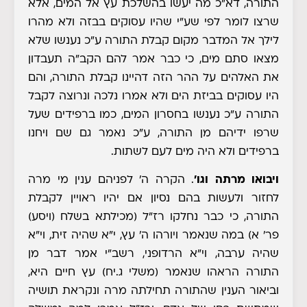
התורה, דא"כ מה יעשו בהשלכת עץ אל המים, אלא
שרצו לומר לפי שע"י שהיו עסוקים בבזה ולא מהרו
לילך אל המדבר מקום קבלת התורה ע"כ נענשו שלא
מצאו סתם מים, כי כבר אמר להם הקב"ה תעבדון
את האלהים על ההר הזה דהיינו קבלת התורה, והם
היו עסוקים בביזת הים ולא אמרו נלכה ונרוצה לקבל
התורה ע"כ נענשו בחסרון המים, כמו ברפידים שעל
שרפו ידיהם מן התורה, ע"כ נאמר גם שם ויחנו
ברפידים ולא היה מים לעם לשתות.
ויבואו מרתה וגו'
. הקרה ה' לפניהם ענין מי מרה
לחזור ולעשות בהם נסיון אם יהיו ראויין לקבלת
התורה, כי כבר נחלקו רז"ל
(מכילתא בשלח (ויסע)
פר' א)
במה שנאמר ויורהו ה' עץ, י"א שהיה זית, וי"א
שהיה ערבה, וי"א הרדופני, רשב"י אמר דבר מן
התורה הראהו שנאמר (משלי ג.יח) עץ חיים היא,
וביאור הענין שהתורה תחילתה מרה
ונקראת תושיה