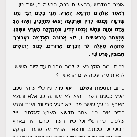
אומר המדרש
{בראשית רבה, פרשה ה, אות ט}
–
וַיֹּאמֶר אֱלֹהִים תַּדְשֵׁא הָאָרֶץ, תָּנֵי בְּשֵׁם רַבִּי נָתָן,
שְׁלשָׁה נִכְנְסוּ לְדִין
וְאַרְבָּעָה יָצְאוּ מְחֻיָּבִין, וְאֵלּוּ הֵן:
אָדָם וְחַוָּה וְנָחָשׁ נִכְנְסוּ לְדִין, וְנִתְקַלְּלָה הָאָרֶץ עִמָּהֶן,
שֶׁנֶּאֱמַר (בראשית ג, יז): אֲרוּרָה הָאֲדָמָה בַּעֲבוּרֶךָ,
שֶׁתְּהֵא מַעֲלָה לְךָ דְּבָרִים אֲרוּרִים, כְּגוֹן: יַתּוּשִׁים
וּזְבוּבִין, פַּרְעוֹשִׁין
.
רבותי, מה הולך כאן ? למה מחכים עד ליום השישי,
לראות מה יעשה אדם הראשון ?
כותב
תוספות השלם
–
עץ פרי.
פירש"י שיהיו טעם
העץ כטעם הפרי, והיא לא עשתה כן, אלא ותוצא
הארץ וגו' עץ עושה פרי ולא העץ פרי וגו'. וא"ת והלא
כתיב "ויהי כן" אחר תדשא הארץ לאלתר. וי"ל
שלפיכך פי' רש"י וכל שיח השדה טרם יהיה בארץ
"ובשלישי שכתוב ותוצא הארץ" על פתח הקרקע