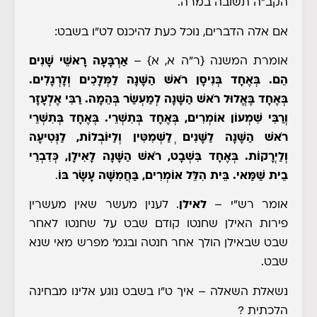
הקב"ה תשובה במרה.
אם אלה הדברים, נוכל כעת להיכנס לט"ו בשבט
:
אומרת המשנה
{ר"ה א, א}
–
אַרְבָּעָה רָאשֵׁי שָׁנִים
הֵם. בְּאֶחָד בְּנִיסָן רֹאשׁ הַשָּׁנָה לַמְּלָכִים וְלָרְגָלִים.
בְּאֶחָד בֶּאֱלוּל רֹאשׁ הַשָּׁנָה לְמַעְשַׂר בְּהֵמָה. רַבִּי אֶלְעָזָר
וְרַבִּי שִׁמְעוֹן אוֹמְרִים, בְּאֶחָד בְּתִשְׁרֵי. בְּאֶחָד בְּתִשְׁרֵי
רֹאשׁ הַשָּׁנָה לַשָּׁנִים ְלַשְּׁמִטִּין וְלַיּוֹבְלוֹת, לַנְּטִיעָה
וְלַיְרָקוֹת. בְּאֶחָד בִּשְׁבָט, רֹאשׁ הַשָּׁנָה לָאִילָן, כְּדִבְרֵי
בֵית שַׁמַּאי. בֵּית הִלֵּל אוֹמְרִים, בַּחֲמִשָּׁה עָשָׂר בּוֹ
.
אומר רש"י
–
לאילן
. לענין מעשר שאין מעשרין
פירות האילן שחנטו קודם שבט על שחנטו לאחר
שבט שבאילן הולך אחר חנטה ובגמ' מפרש מאי שנא
שבט
.
נשאלת השאלה
– איך ט"ו בשבט נוגע אלינו מבחינה
הלכתית ?