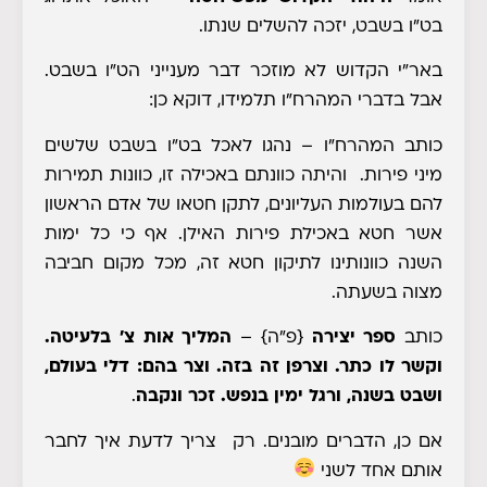
בט"ו בשבט, יזכה להשלים שנתו.
באר"י הקדוש לא מוזכר דבר מענייני הט"ו בשבט.
אבל בדברי המהרח"ו תלמידו, דוקא כן:
כותב המהרח"ו
– נהגו לאכל בט"ו בשבט שלשים
מיני פירות. והיתה כוונתם באכילה זו, כוונות תמירות
להם בעולמות העליונים, לתקן חטאו של אדם הראשון
אשר חטא באכילת פירות האילן. אף כי כל ימות
השנה כוונותינו לתיקון חטא זה, מכל מקום חביבה
מצוה בשעתה.
כותב
ספר יצירה
{פ"ה}
–
המליך אות צ' בלעיטה.
וקשר לו כתר. וצרפן זה בזה. וצר בהם: דלי בעולם,
ושבט בשנה, ורגל ימין בנפש. זכר ונקבה
.
אם כן, הדברים מובנים. רק צריך לדעת איך לחבר
אותם אחד לשני