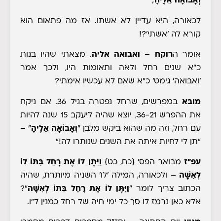
וְאָבוֹאָה אֵלֶיהָ
;
לכאורה, היא עדיין לא אשתו. אז מה פתאום הוא
קורא לה 'אשתי'?!
אומר ה
רוקח
–
ואבואה אליה
. מצאתי שהיו בנות
כ"א שנים רחל ולאה ותאומות היו, ולכך אמר
'ואבואה' גימט' כ"א שאם לא עכשיו אימתי?
מובא
במפרשים, שרחל נפטרה בגיל 36. אם ניקח
את ההפרש 36-21, יוצא שהיה ליעקב 15 שנה להיות
עם רחל, וזה מה שהוא ביקש מלבן
"
וְאָבוֹאָה אֵלֶיהָ
" –
"תן לי לחיות איתה את השנים שנותרו לה!"
עפ"ז
מבואר הפס'
{כח, כט}
וַיִּתֶּן לוֹ אֶת רָחֵל בִּתּוֹ לוֹ
לְאִשָּׁה
– ולכאורה, המילה 'לו' השניה מיותרת, שהיה
הכתוב צריך לומר "
וַיִּתֶּן לוֹ אֶת רָחֵל בִּתּוֹ לְאִשָּׁה
"?
אלא כאן נרמז לו סך כל ימי חיה של רחל כמנין ל"ו.