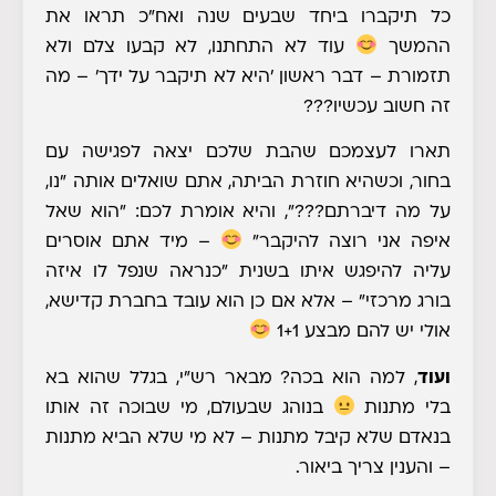
כל תיקברו ביחד שבעים שנה ואח"כ תראו את
ההמשך
עוד לא התחתנו, לא קבעו צלם ולא
תזמורת – דבר ראשון 'היא לא תיקבר על ידך' – מה
זה חשוב עכשיו???
תארו לעצמכם שהבת שלכם יצאה לפגישה עם
בחור, וכשהיא חוזרת הביתה, אתם שואלים אותה "נו,
על מה דיברתם???", והיא אומרת לכם: "הוא שאל
איפה אני רוצה להיקבר"
– מיד אתם אוסרים
עליה להיפגש איתו בשנית "כנראה שנפל לו איזה
בורג מרכזי" – אלא אם כן הוא עובד בחברת קדישא,
אולי יש להם מבצע 1+1
ועוד
, למה הוא בכה? מבאר רש"י, בגלל שהוא בא
בלי מתנות
בנוהג שבעולם, מי שבוכה זה אותו
בנאדם שלא קיבל מתנות – לא מי שלא הביא מתנות
– והענין צריך ביאור.