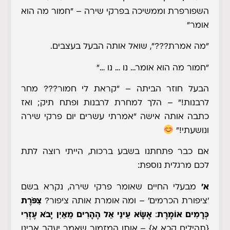
השפורפרת וממשיכה בפרקי שירה – "חמור מה הוא
אומר"
"מה אמרת???", שואל אותה הבעל בעצבים.
"חמור מה הוא אומר… נו … נו …"
הבעל חוזר הביתה – "קראת לי חמור??? מחר
לרבנות!" – הלך למחרת לרבנות ופתח תיק; ואז
כתבה אותה אישה "אמרתי עשרים יום פרקי שירה
ונושעתי!"
אם כבר פתחתנו בשבע ברכות, הייתי רוצה לתת
לכם מרגלית נוספת
:
א'
מבעלי החיים שאומר פרקי שירה, נקרא בשם
'ציפורת הכרמים' – ומה אומרת אותה ציפור?
צִפֹּרֶת
כְּרָמִים אוֹמֶרֶת
:
אֶשָּׂא עֵינַי אֵל הֶהָרִים מֵאַיִן יָבֹא עֶזְרִי
{תהילים קכא א}
– אותו המזמור שאמר יעקב אבינו