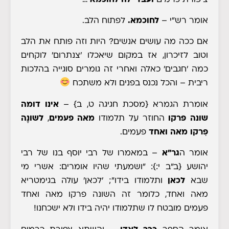
אומר רש"י
–
לחוכמא.
לפתוח הלב.
אם ככה מה עושים אנשים? היות וזה פותח את הלב
וטוב לזיכרון, אז במקום שיאכלו 'צנתרום' לוקחים
כמה 'חגבים' כאלה ואחרי זה גומרים סוגייה בהלכות
ריבית – והכל נכנס בפנים ולא משתכח
אומרת הגמרא
{מסכת חגיגה ט, ב}
–
אינו דומה
שונה פרקו
החוזר על תלמודו
מאה פעמים
,
לשונֶה
פִרקו מאה ואחד
פעמים
.
אומר ה
גר"א
– במאמרו של רבי יוסף בנו של רבי
יהושע
{ב"ב י:}:
"ושמעתי שהיו אומרים: אשרי מי
שבא
לכאן
ותלמודו בידו"; 'לכאן' עולה בגימטריא
מאה ואחד, כלומר זה השונה פרקו מאה ואחד
פעמים מובטח לו שתלמודו יהיה בידו ולא ישכחנו!