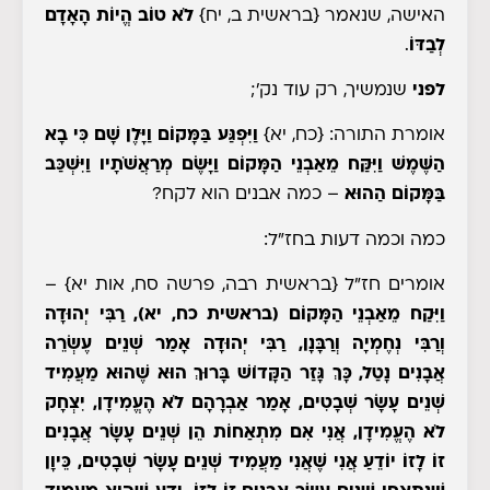
האישה, שנאמר
{בראשית ב, יח}
לֹא
טוֹב
הֱיוֹת הָאָדָם
לְבַדּוֹ
.
לפני
שנמשיך, רק עוד נק';
אומרת התורה:
{כח, יא}
וַיִּפְגַּע בַּמָּקוֹם וַיָּלֶן שָׁם כִּי בָא
הַשֶּׁמֶשׁ וַיִּקַּח מֵאַבְנֵי הַמָּקוֹם וַיָּשֶׂם מְרַאֲשֹׁתָיו וַיִּשְׁכַּב
בַּמָּקוֹם הַהוּא
– כמה אבנים הוא לקח?
כמה וכמה דעות בחז"ל:
אומרים חז"ל
{בראשית רבה, פרשה סח, אות יא}
–
וַיִּקַח מֵאַבְנֵי הַמָּקוֹם (בראשית כח, יא), רַבִּי יְהוּדָה
וְרַבִּי נְחֶמְיָה וְרַבָּנָן, רַבִּי יְהוּדָה אָמַר שְׁנֵים עֶשְׂרֵה
אֲבָנִים נָטַל, כָּךְ גָּזַר הַקָּדוֹשׁ בָּרוּךְ הוּא שֶׁהוּא מַעֲמִיד
שְׁנֵים עָשָׂר שְׁבָטִים, אָמַר אַבְרָהָם לֹא הֶעֱמִידָן, יִצְחָק
לֹא הֶעֱמִידָן, אֲנִי אִם מִתְאַחוֹת הֵן שְׁנֵים עָשָׂר אֲבָנִים
זוֹ לָזוֹ יוֹדֵעַ אֲנִי שֶׁאֲנִי מַעֲמִיד שְׁנֵים עָשָׂר שְׁבָטִים, כֵּיוָן