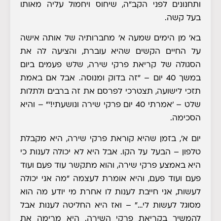
ותחנונים לפני הקב"ה, שיחוס ויחמול עליה מאותו
בעל קשה.
בא' מן הימים שמעה א' מחברותיה של אותה אישה
על החיים הקשים שהיא עוברת, והציעה לה את
הסגולה של קריאת פרקי שירה, שלש פעמים ביום
במשך 40 יום – "זה בדוק ומנוסה. אבל אם באמת
תזכי לישועה, תצטרכי לפרסם את זה ברבים ולתלות
שלט – 'אמרתי 40 יום פרקי שירה ונושעתי!'" – והיא
הסכימה.
יום א', בזמן שהיא קוראת פרקי שירה, היא מקבלת
טלפון – הבעל על הקו. אבל היא לא יכולה לענות כי
היא באמצע פרקי שירה, והוא מתקשר עוד פעם ועוד
פעם ועוד פעם, והיא אומרת לעצמה "מה אני יכולה
לעשות, אני חייבת לענות לו אחרת מי יודע מה הוא
מסוגל לעשות לי…" – ואז היא החליטה לענות אבל
להמשיך בקריאת פרקי השירה. היא מרימה את