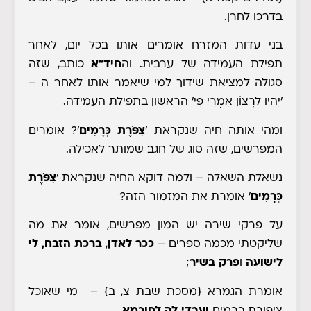
בדרכו לחרן.
בני עדות המזרח אומרים אותו בכל יום, לאחר
תפילת העמידה של ערבית. וה
חיד"א
כותב, שזה
סגולה למציאת שידוך למי שיאמר אותו לאחר ה –
'יִהְיוּ לְרָצוֹן אִמְרֵי פִי' הראשון בתפילת העמידה.
ומהי אותה חיה שנקראת '
צִפֹּרֶת כְּרָמִים
'? אומרים
המפרשים, שזה סוג של חגב שמותר לאכילה.
נשאלת השאלה
– ולמה דוקא החיה שנקראת '
צִפֹּרֶת
כְּרָמִים
' אומרת את המזמור הזה?
על פרקי שירה יש המון מפרשים, אומר את מה
שליקטתי מכמה ספרים –
ככר לאדן
,
ברכת הזבח, לי
לישועה
ו
פרק בשיר
;
אומרת הגמרא
{מסכת שבת צ, ב}
–
מי שאוכל
ציפורת כרמים
ועבדי לה לחוכמא
…