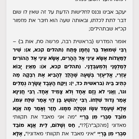
יעקב אבינו נכנס לחלישות הדעת על זה שאין לו שום
דבר לתת לכלתו, ובאותה שעה הוא חיבר את מזמור
קכ"א שבתהילים;
אומר המדרש
{בראשית רבה, פרשה סח, אות ב}
–
רַבִּי שְׁמוּאֵל בַּר נַחְמָן פָּתַח (תהלים קכא, א): שִׁיר
לַמַּעֲלוֹת אֶשָֹּׂא עֵינַי אֶל הֶהָרִים, אֶשָֹּׂא עֵינַי אֶל הַהוֹרִים
לְמַלְפָנַי וְלִמְעַבְּדָנַי. (תהלים קכא, א): מֵאַיִן יָבוֹא
עֶזְרִי, אֱלִיעֶזֶר בְּשָׁעָה שֶׁהָלַךְ לְהָבִיא אֶת רִבְקָה מַה
כְּתִיב בֵּיהּ (בראשית כד, י): וַיִּקַּח הָעֶבֶד עֲשָׂרָה גְמַלִים
וגו', וַאֲנִי לֹא נֶזֶם אֶחָד וְלֹא צָמִיד אֶחָד. רַבִּי חֲנִינָא
אָמַר גָּדוּד שִׁלְּחוֹ. רַבִּי יְהוֹשֻׁעַ בֶּן לֵוִי אָמַר שִׁלַּח עִמּוֹ,
אֶלָּא שֶׁעָמַד עֵשָׂו וּנְטָלָהּ מִמֶּנּוּ. חָזַר וְאָמַר מָה אֲנָא
מוֹבֵד סִבְרִי מִן בָּרְיִי
"מה אני מאבד את תקוותי
מאדוני [מהקב"ה]?!"
, חַס וְשָׁלוֹם, לֵית אֲנָא מוֹבֵד
סִבְרִי מִן בָּרְיִי
"איני מאבד את תקוותי מאדוני!"
, אֶלָּא