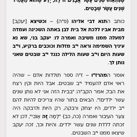
שֶׁנִּתְאַחוּ שְׁנֵים עָשָׂר אֲבָנִים זוֹ לָזוֹ, יָדַע שֶׁהוּא מַעֲמִיד
שְׁנֵים עָשָׂר שְׁבָטִים.
כותב ה
תנא דבי אליהו
{פ"ה}
–
וכשיצא
[יעקב]
מבית אביו ללכת אל בית לבן באתה השכינה ועמדה
למעלה ממנו משיבה ואמרה לו
:
יעקב בני, שא נא
עיניך השמימה וראה י"ב מזלות וכוכבים ברקיע, וי"ב
שעות היום וי"ב שעות הלילה כנגד י"ב שבטים שאני
נותן לך
.
אומר ה
מהרז"ו
– ז"ה ספר תולדות אדם – שהיה
ראוי אדם להעמיד י"ב שבטים
. אבל היות וקין רצח
את הבל, אמר הקב"ה: "בבית הזה אני לא נותן שנים
עשר ילדים!". הבאים בתור שהיו צריכים להיות להם
י"ב ילדים, היו יצחק ורבקה, רק היות ולרבקה היה
צער העיבור ואמרה
{כה, כב}
"לָמָּה
זֶּה
אָנֹכִי", לכן לא
זכתה ללדת שנים עשר ילדים. והיות וכך, זכה יעקב
שיצאו ממנו י"ב השבטים.