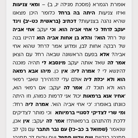
אומרת הגמרא
{מסכת מגילה יג, ב}
–
ומאי צניעות
ואיזו צניעות
היתה בה ברחל
כלומר היכן מצאנו
שהיא נהגה בצניעות?
דכתיב
{בראשית כט-יב}
ויגד
יעקב לרחל כי אחי אביה הוא
.
וכי
יעקב
אחי אביה
של רחל
הוא
?
והלא בן אחות אביה הוא
דהיינו בנה
של רבקה אחות לבן, ומדוע אמר לרחל שהוא אחי
אביה?
אלא
בפעם הראשונה שבאה רחל עם הצאן
אמר לה
שאל אותה יעקב
מינסבא לי
תהיה מוכנה
להינשא לי ?
אמרה ליה
:
אין
כן.
מיהו
אבא רמאה
הוא
ולא יכלת ליה
אולם עלי להזהירך שאבי רמאי
הוא ולא תוכל לו.
אמר לה
יעקב
:
אם רמאי הוא,
'
אחיו
'
אנא ברמאות
יכול אני לרמות כמוהו, וזו היתה
כוונתו באומרו: 'כי אחי אביה הוא'.
אמרה ליה
רחל:
ומי שרי לצדיקי לסגויי ברמיותא
וכי מותר לצדיקים
ללכת (להתנהג) ברמאות?!
אמר לה
יעקב:
אין
אכן,
שנאמר
{שמואל ב כב-כז}
עם נבר תתבר
עם נקי לב