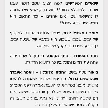
שואלים
המפרשים, למה הציע יעקב דוקא שבע
שנים – למה לא פחות?! וחוץ מזה, אמא שלו אמרה
לו להישאר שם 'ימים אחדים' – מה פתאום הוא
מציע ישר שבע שנים?!
אומר
ה
משכיל לדוד
, 'ימים אחדים' הכוונה למקבץ
של ימים, שכמו ששבוע הוא מקבץ של שבעה ימים,
כך שבע שנים הם מקבץ של שמיטה.
כותב ה
ספורנו
–
בתך הקטנה
. כי תוך ז' שנים יהיה
עתה עת דודים ותוכל בין כך להשיא הגדולה
.
ביאור
נוסף, בשם ה
חוזה מלובלין
–
ויאמר אעבדך
שבע שנים ברחל
. הם ימים אחדים שאמרה לו אמו
(רש"י). מובא במדרש, כי השבת אמרה לפני הקב"ה:
כל יום מימות השבוע יש לו בן זוג (שהרי ששה ימים
הם שלשה זוגות) ורק לי לא נתת בן זוג, השיב לה
הקב"ה: כנסת ישראל תהא לך בת זוג.