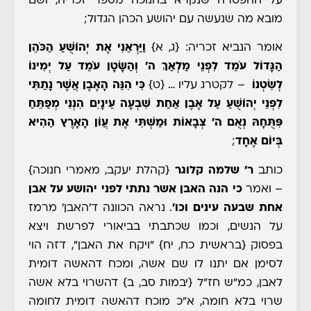
על ההפטרה שנקרא בחנוכה מספר זכריה, ושם
מובא מה שנעשה עם יהושע הכהן הגדול;
אומר הנביא זכריה
: {ג, א}
וַיַּרְאֵנִי אֶת יְהוֹשֻׁעַ הַכֹּהֵן
הַגָּדוֹל עֹמֵד לִפְנֵי מַלְאַךְ ה' וְהַשָּׂטָן עֹמֵד עַל יְמִינוֹ
לְשִׂטְנוֹ
– לקטרג עליו
…
{ט}
כִּי הִנֵּה הָאֶבֶן אֲשֶׁר נָתַתִּי
לִפְנֵי יְהוֹשֻׁעַ עַל אֶבֶן אַחַת שִׁבְעָה עֵינָיִם הִנְנִי מְפַתֵּחַ
פִּתֻּחָהּ נְאֻם ה' צְבָאוֹת וּמַשְׁתִּי אֶת עֲוֹן הָאָרֶץ הַהִיא
בְּיוֹם אֶחָד
;
כותב
ר' שלמה קלוגר
{קהלת יעקב, מאמרי חנוכה}
– ואמר
כי הנה האבן אשר נתתי לפני יהושע על אבן
אחת שבעה עינים
וכו'
. נראה הכוונה ד'האבן' מרמז
על הנשים, וכמו שכתבתי בביאורי לפרשת ויצא
בפסוק
{בראשית כח, יח}
"ויקח את האבן", דזה הוי
לסימן אם יתנו לו שם אשה, ומכח דהאשה דומית
לאבן, כמ"ש חז"ל
{יבמות סב, ב}
דהשרוי בלא אשה
שרוי בלא חומה, א"כ מוכח דהאשה דומית לחומה