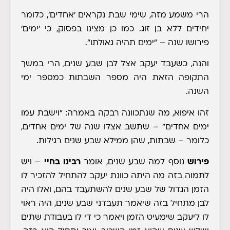
הרי משמע מזה, שימי שבת נקראים 'אחדים', כלומר
יחידים ללא בן זוג. כמו כן מצינו בפסוק, כי 'ימים'
פירושו שנה – "ימים תהיה גאולתו".
והנה, כשעבד יעקב אצל לבן שבע שנים, הרי במשך
התקופה הזאת היה מספר השבתות כמספר ימי
השנה.
זהו איפוא, מה שנתכוונה רבקה באמרה: "וישבת עמו
ימים אחדים" – שתשב אצלו שנה של ימים אחדים,
כלומר – שבתות, שהן ממילא שבע שנים רגילות.
פירוש
נוסף למה שבע שנים, אומר
רבינו בחיי
– ויש
לתמוה בזה מה היתה כוונת יעקב להתחיל להזכיר לו
הזמן הגדול של שבע שנים להשתעבד בהם, ואלו היה
לבן מתחיל בזה שיאמר תעבדני שבע שנים, היה ראוי
לו ליעקב שימעיט הזמן ויאמר כי די לו בעבודת שתים