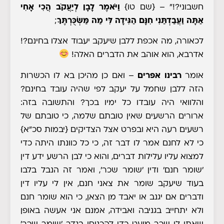
חשבוני?!" –
{שם טו}
וַיֹּאמֶר לָבָן לְיַעֲקֹב הֲכִי אָחִי
אַתָּה וַעֲבַדְתַּנִי חִנָּם הַגִּידָה לִּי מַה מַּשְׂכֻּרְתֶּךָ
;
לכאורה, מה אכפת ללבן שיעקב יעבוד אצלו בחינם?!
אדרבא, הוא אוהב את הדברים האלה!
אומר
רבינו אפרים
– ואם כן מהיכן בא לו הכשרות
הזה ללבן שחמל על יעקב לפי שהיה עובד בחינם?
והלוואי היה עובדו כל ימיו בכך? והתשובה בזה:
ארורים הרשעים שאין טובתם שלמה, כי טובתם של
רשעים רעה היא ובפרט אצל הצדיקים
{יבמות סכ"א}
כי לא לחנם אמר לו דבר זה, כי כל כוונתו היתה כדי
למצוא עליו עלילות דברים, והוא כי לבן הרשע ידע דין
'שומר חנם' ודין 'שומר שכר', ואמר זה הנבל בלבו
בעוד שיעקב שומר את צאני חנם, אין לי עליו דין
ודברים אם יגנב או יאבד מן הצאן, כי הוא שומר חנם
ולא יתחייב בגניבה ואבידה, אמנם אני אעשה באופן