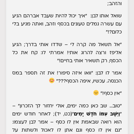
והזהב;
שואל אותו לבן: "איך יכול להיות שעבד אברהם הגיע
עם עשרה גמלים טעונים בכסף וזהב, ואתה מגיע בלי
כלום?!"
"אל תשאל מה קרה לי – שדדו אותי בדרך; הגיע
אליפז ורצה להרוג אותי! אמרתי לו: קח את כל
הכסף, רק תשאיר אותי בחיים!"
אמר לו לבן: "וואו איזה סיפור! את זה תספר במס
הכנסה. עכשיו, איפה הכסף???"
"אין כסף!"
"טוב… שב כאן כמה ימים, אולי יחזור לך הזכרון" –
"
וַיֵּשֶׁב עִמּוֹ חֹדֶשׁ יָמִים
"
{כט, יד}
; לאחר חודש ימים
הוא רואה שבאמת אין לו כסף – אמר לבן לעצמו:
"גם אין לו כסף וגם אתן לו לאכול ולשתות על