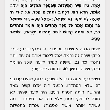
אָמַר
:
ט"ו שִׁיר הַמַּעֲלוֹת שֶׁבְּסֵפֶר תְּהִלִּים הָיָה
יעקב
אוֹמֵר, הֲדָא הוּא דִכְתִיב (תהלים קכד, א): לוּלֵי ה'
שֶׁהָיָה לָנוּ יֹאמַר נָא יִשְׂרָאֵל, יִשְׂרָאֵל סָבָא. רַבִּי שְׁמוּאֵל
בַּר נַחְמָן אָמַר כָּל סֵפֶר תְּהִלִּים הָיָה אוֹמֵר (תהלים
כב, ד): וְאַתָּה קָדוֹשׁ יוֹשֵׁב תְּהִלּוֹת יִשְׂרָאֵל, יִשְׂרָאֵל
סָבָא
.
ישנם
הרבה אנשים שנוהגים לומר פרקי שירה; לומר
פרקי שירה זה נחמד. אבל ללמוד אותם זה עוד יותר
נחמד. מה גם, שישנה סגולה ידועה, שכל האומר
פרקי שירה במשך 40 יום זוכה לישועות;
סיפר
פעם איזה בדחן א' בשבע ברכות, שהיו פעם בני
זוג שלא הסתדרו. הבעל היה אדם קשה מאד
והאישה היתה חסרת אונים. היא ידעה שהיא לא
תוכל להיחלץ ממנו, אלא בגט או במיתתו – מה
עשתה אותה אישה מסכנה? עמדה בתפילות