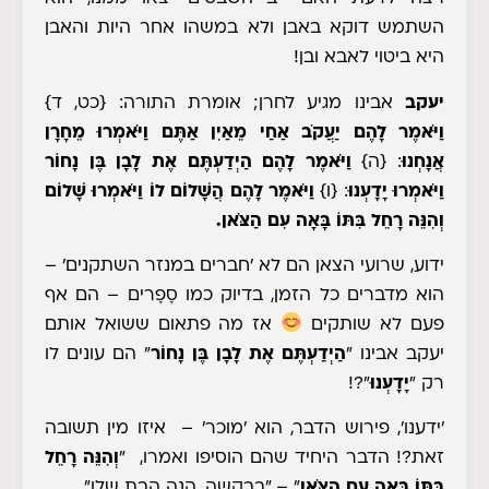
השתמש דוקא באבן ולא במשהו אחר היות והאבן
היא ביטוי לאבא ובן!
יעקב
אבינו מגיע לחרן; אומרת התורה:
{כט, ד}
וַיֹּאמֶר לָהֶם יַעֲקֹב אַחַי מֵאַיִן אַתֶּם וַיֹּאמְרוּ מֵחָרָן
אֲנָחְנוּ
:
{ה}
וַיֹּאמֶר לָהֶם הַיְדַעְתֶּם אֶת לָבָן בֶּן נָחוֹר
וַיֹּאמְרוּ יָדָעְנוּ
:
{ו}
וַיֹּאמֶר לָהֶם הֲשָׁלוֹם לוֹ וַיֹּאמְרוּ שָׁלוֹם
וְהִנֵּה רָחֵל בִּתּוֹ בָּאָה עִם הַצֹּאן.
ידוע, שרועי הצאן הם לא 'חברים במנזר השתקנים' –
הוא מדברים כל הזמן, בדיוק כמו סָפָרים – הם אף
פעם לא שותקים
אז מה פתאום ששואל אותם
יעקב אבינו "
הַיְדַעְתֶּם אֶת לָבָן בֶּן נָחוֹר
" הם עונים לו
רק
"
יָדָעְנוּ
"?!
'ידענו', פירוש הדבר, הוא 'מוכר' – איזו מין תשובה
זאת?! הדבר היחיד שהם הוסיפו ואמרו, "
וְהִנֵּה רָחֵל
בִּתּוֹ בָּאָה עִם הַצֹּאן
"
– "בבקשה, הנה הבת שלו"