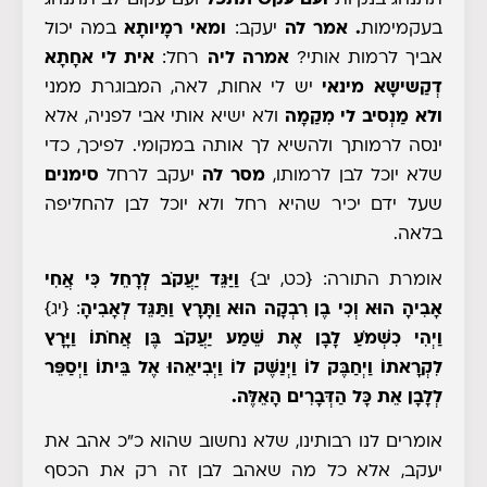
תתנהג בנקיות
ועם עקש תתפל
ועם עקום לב תתנהג
בעקמימות
. אמר לה
יעקב:
ומאי רמָיותָא
במה יכול
אביך לרמות אותי?
אמרה ליה
רחל:
אית לי אחָתָא
דְקַשישָא מינאי
יש לי אחות, לאה, המבוגרת ממני
ולא מַנְסיב לי מִקַמָה
ולא ישיא אותי אבי לפניה, אלא
ינסה לרמותך ולהשיא לך אותה
במקומי
.
לפיכך, כדי
שלא יוכל לבן לרמותו,
מסר לה
יעקב לרחל
סימנים
שעל ידם יכיר שהיא רחל ולא יוכל לבן להחליפה
בלאה.
אומרת התורה:
{כט, יב}
וַיַּגֵּד יַעֲקֹב לְרָחֵל כִּי אֲחִי
אָבִיהָ הוּא וְכִי בֶן רִבְקָה הוּא וַתָּרָץ וַתַּגֵּד לְאָבִיהָ
:
{יג}
וַיְהִי כִשְׁמֹעַ לָבָן אֶת שֵׁמַע יַעֲקֹב בֶּן אֲחֹתוֹ וַיָּרָץ
לִקְרָאתוֹ וַיְחַבֶּק לוֹ וַיְנַשֶּׁק לוֹ וַיְבִיאֵהוּ אֶל בֵּיתוֹ וַיְסַפֵּר
לְלָבָן אֵת כָּל הַדְּבָרִים הָאֵלֶּה.
אומרים לנו רבותינו, שלא נחשוב שהוא כ"כ אהב את
יעקב, אלא כל מה שאהב לבן זה רק את הכסף