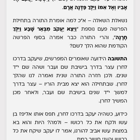
אָבִיו וְאֶל אִמּוֹ וַיֵּלֶךְ פַּדֶּנָה אֲרָם
.
נשאלת השאלה
– א"כ למה אומרת התורה בתחילת
הפרשה פעם נוספת "
וַיֵּצֵא יַעֲקֹב מִבְּאֵר שָׁבַע וַיֵּלֶךְ
חָרָנָה
", והרי התורה כבר אמרה בסוף הפרשה
הקודמת שהוא הלך לשם?
התשובה
הידועה שאומרים המפרשים, שיעקב בדרכו
לחרן עצר בדרך בישיבת שם ועבר ושהה שם י"ד
שנים. ולכן חזרה התורה שנית ואמרה לנו שהלך
לחרן. שבתחילה הוא יצא מבית הוריו – עצר בדרך
למשך י"ד שנים בישיבת שם ועבר, ולאחר מכן
המשיך לחרן.
כידוע, כשהיה יעקב בדרכו לחרן, תפס אותו אליפז בן
עשו ולקח את כל רכושו – ולמה? היות והוא בא
במצות עשו אביב להורגו, אמר לו יעקב שיקח את כל
רכושו והעני חשוב כמת.