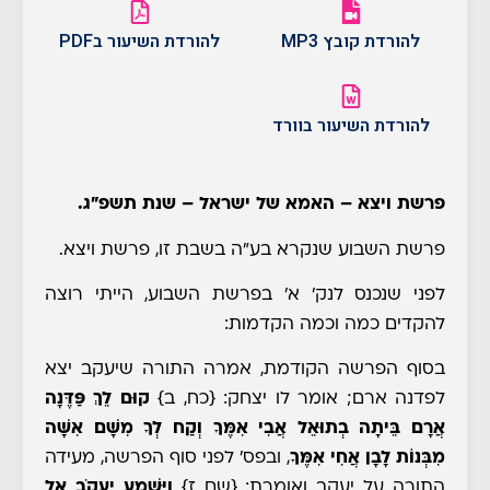
להורדת קובץ MP3
להורדת השיעור בPDF
להורדת השיעור בוורד
פרשת ויצא – האמא של ישראל – שנת תשפ"ג.
פרשת השבוע שנקרא בע"ה בשבת זו, פרשת ויצא.
לפני שנכנס לנק' א' בפרשת השבוע, הייתי רוצה
להקדים כמה וכמה הקדמות:
בסוף הפרשה הקודמת, אמרה התורה שיעקב יצא
לפדנה ארם; אומר לו יצחק:
{כח, ב}
קוּם לֵךְ פַּדֶּנָה
אֲרָם בֵּיתָה בְתוּאֵל אֲבִי אִמֶּךָ וְקַח לְךָ מִשָּׁם אִשָּׁה
מִבְּנוֹת לָבָן אֲחִי אִמֶּךָ
, ובפס' לפני סוף הפרשה, מעידה
התורה על יעקב ואומרת:
{שם ז}
וַיִּשְׁמַע יַעֲקֹב אֶל