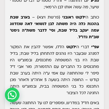
מגיע
יום החתונה – וחז"ל מספרים דברים מסמרי
שיער, מה עשה אותו לבן הרמאי;
כותב ה
ילקוט ראובני
{פרשת ויצא}
–
בערב שבת
בהכנת כלה היה משתה לבן לנשואי לאה שנזדווג
עמה יעקב בליל שבת, וסי' לדבר משת"ה גימט'
שב"ת גדו"ל
.
עפ"י
דברי ה
ילקוט
הללו, אפשר להבין את המקור
למנהג שבעבר היו נוהגים להתחתן בליל שבת; בליל
שבת היו בני המשפחה מתכנסים, ובמוצ"ש היו
מתכנסים כל החברים עם התזמורת; מור אבי ז"ל
סיפר לי שהחתונה עם אמי ע"ה היתה בערב שבת
קודש – החופה היתה בשעה 5 אחה"צ ולאחר מכן
התכנסו כל בני המשפחה בבית, ובמוצ"ש היתה
החגיגה לכל הציבור
באים חז"ל במדרש, ומספרים לנו על החתונה שעשה