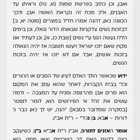
ואבן, וכן כתיב בפרשת שמות
{א, טז}
וראיתן על
האבנים, א"כ מכח זה נקראת האשה אבן. ולכך
הכוונה כאן, דהנה אמרו חז"ל במצרים
[סוטה יא, ב]
דבזכות נשים צדקניות שבאותו הדור נגאלו, וכן בימים
הללו נעשה הנס ע"י נשים [שבת כג, א], וכן לעתיד אנו
מקוין שאם יזכו ישראל ויעשו תשובה אז יהיה הגאולה
בזכות אנשים, אבל אם לא יזכו אז יהיה בזכות
הנשים.
ידוע
שכאשר הולך האדם לציון של הסבים או ההורים
וכד' בבית הקברות, לאחר שהוא עוזב את המקום
הוא מרים אבן מהרצפה ומניח על המצבה – ולמה
עושים את זה? א' הפירושים הוא, לומר לנפטר
[במקרה שמדובר בסבא]: "הנה, יש לך כאן כבר ג'
דורות –
א
בא,
ב
ן
נ
כד" – ר"ת אב"ן.
אומר
ה
אזנים לתורה
, אב"ן ר"ת
א
ב"א
ב"ן
; כשיעקב
רצה לדעת האם י"ב השבטים יצאו ממנו, הוא