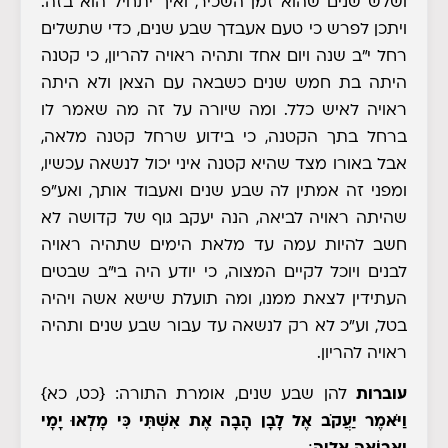
ושלש שנים שהוא זמן השכיר, ואיך יתחיל הוא בזה.
ויתכן לפרש כי טעם אעבדך שבע שנים, כדי שתשלים
רחל י"ב שנה ויום אחד ותהיה ראויה להריון, כי קטנה
היתה בת חמש שנים כשבאה עם הצאן ולא היתה
ראויה לאיש כלל. ומה שיורה על זה מה שאמר לו
ברחל בתך הקטנה, כי בידוע שרחל קטנה מלאה,
אבל באורו מצד שהיא קטנה איני יכול לנשאה עכשיו,
ומפני זה אמתין לה שבע שנים ואעבוד אותך, ואע"פ
שהיתה ראויה לביאה, הנה יעקב גוף של קדושה לא
חשב להיות עמה עד מלאת הימים שתהיה ראויה
לבנים ויוכל לקיים המצוה, כי יודע היה בי"ב שבטים
העתידין לצאת ממנו, ומה תועלת שישא אשה ויהיה
בטל, וע"כ לא רק לנשאה עד עבור שבע שנים ותהיה
ראויה להריון.
עוברות
להן שבע שנים, אומרת התורה:
{כט, כא}
וַיֹּאמֶר יַעֲקֹב אֶל לָבָן הָבָה אֶת אִשְׁתִּי כִּי מָלְאוּ יָמָי