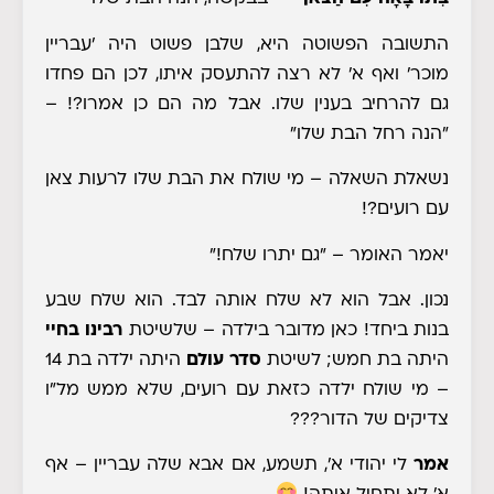
התשובה הפשוטה היא, שלבן פשוט היה 'עבריין
מוכר' ואף א' לא רצה להתעסק איתו, לכן הם פחדו
גם להרחיב בענין שלו. אבל מה הם כן אמרו?! –
"הנה רחל הבת שלו"
נשאלת השאלה
– מי שולח את הבת שלו
לרעות צאן
עם רועים?!
יאמר האומר – "גם יתרו שלח!"
נכון. אבל הוא לא שלח אותה לבד. הוא שלח שבע
בנות ביחד! כאן מדובר בילדה – שלשיטת
רבינו בחיי
היתה בת חמש; לשיטת
סדר עולם
היתה ילדה בת 14
– מי שולח ילדה כזאת עם רועים, שלא ממש מל"ו
צדיקים של הדור
???
אמר
לי יהודי א', תשמע, אם אבא שלה עבריין – אף