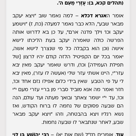
(תהלים קכא, ב): עֶזְרִי מֵעִם ה'.
אומר ה
אגרא דכלא
– למה נאמר שוב "ויצא יעקב
מבאר שבע", הלא כבר נאמר למעלה
{כח, ז}
"וישמע
יעקב וכו' וילך פדנה ארם", על כן בא לדרוש אותה
הפרשה כולה שאמרה יעקב בעת הליכתו לישא
אישה (וכן הוא בקבלה כל מי שנצרך לישא אשה,
יאמר בכל יום הקפיטיל הלזה קודם יהיו לרצון
[של
תפילת העמידה]
וכו'
), ודרש שאמר יעקב מאין יבא
עזר"י, היינו אשתי עזר שלי (אעשה לו עזר), מאין יבא
לי על פי הטבע שאין בידי כלום אפילו נזם אחד וכו',
חזר ואמר מה אנא מוביד סברי מן בריי עזרי מעם י"י
וכו', עד י"י ישמר צאתך ובואך מעתה ועד עולם, הנה
הם שבעה פסוקים של נחמה לו ברוח הקודש, ואז
נשא רגליו ויצא בהבטחה, וזהו "ויצא יעקב מבאר
שבע, לאחר שנתבאר לו שבעה נחמות.
עוד
,
אומרים חז"ל
{שם אות יא}
–
רַבִּי יְהוֹשֻׁעַ בֶּן לֵוִי