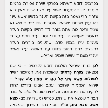
בכרמים דוקא דאיתא בפרקי שירה צפורת כרמים
אומרת "שיר למעלות אשא עיני אל ההרים מאין יבוא
עזרי", הרי נאמר בזה בקשת העזר בלשון 'אשא עיני'
זהו ענין שבנות ישראל אומרות שם "בחור שא נא
עיניך וראה מה אתה בורר לך" דהיינו בקשת העזר
כנאמר "אעשה לו עזר וגו'" ומנין עזר נוסף על ב'
פעמים עי"ן במנין טו"ב
, שהעינים בוררים העזר
להשלים להם הטוב בזווגו עם האשה וע"ז נאמר
"עזרי מעם ד' עושה שמים וארץ"…
לכן
בנות ישראל הולכות דוקא לכרמים – כי שם
נמצאת '
צִפֹּרֶת כְּרָמִים
' שאומרת את המזמור "
שיר
למעלות אֶשָּׂא עֵינַי אֵל הֶהָרִים מֵאַיִן יָבֹא עֶזְרִי
" –
שהוא המזמור שחיבר יעקב אבינו בדרכו לחרן
להקים את ביתו. ומה זה 'ימים טובים? טו"ב א' כנגד
הבחור שמצא את שידוכו, כמ"ש
{משלי יח, כב}
מצא
אשה מצא
טוב
, וטו"ב נוסף כנגד השידוך שמצאה