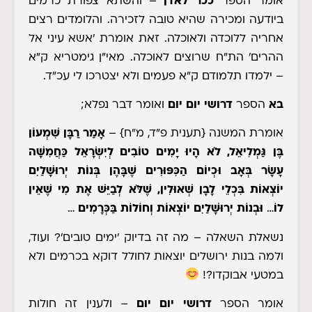
אומר הספר
ככר לאדן
– והשתא צפורת כרמים
ביודעה ומכירה שהיא טובה לזכירה. והלומדים רצים
אחריה ללוכדה ולאוכלה. זאת אומרת 'אשא עיני אל
ההרים' הת"ח שרוצים לאוכלה. מאי"ן גימטריא ק"א
– ילמדו תלמודם ק"א פעמים ולא יצטרכו לי עכ"ד.
בא
הספר
דרושי יום יום
ואומר דבר נפלא;
אומרת המשנה
{תענית פ"ד, מ"ח}
–
אָמַר רַבָּן שִׁמְעוֹן
בֶּן גַּמְלִיאֵל, לֹא הָיוּ יָמִים טוֹבִים לְיִשְׂרָאֵל כַּחֲמִשָּׁה
עָשָׂר בְּאָב וּכְיוֹם הַכִּפּוּרִים
שֶׁבָּהֶן בְּנוֹת יְרוּשָׁלַיִם
יוֹצְאוֹת בִּכְלֵי לָבָן שְׁאוּלִין, שֶׁלֹּא לְבַיֵּשׁ אֶת מִי שֶׁאֵין
לוֹ
…
וּבְנוֹת יְרוּשָׁלַיִם יוֹצְאוֹת וְחוֹלוֹת בַּכְּרָמִים
…
נשאלת השאלה
– מה זה בדיוק 'ימים טובים'? ועוד,
ולמה בנות ירושלים יוצאות לחולל דוקא בכרמים ולא
במטעי אבוקדו?!
אומר הספר
דרושי יום יום
– ולענין זה חולות