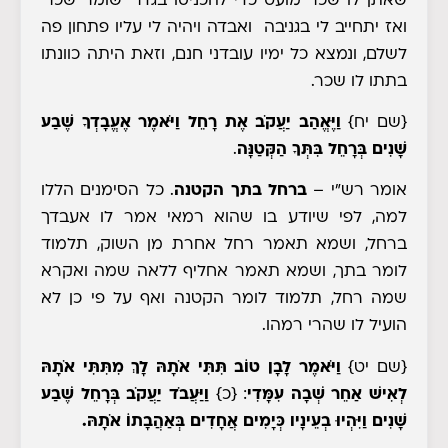
שאתן לו שכר מועט כדי להכניסו בגדר 'שומר שכר'
ואז יתחייב לי בגניבה ואבדה ויהיה לי עליו פתחון פה
לשלם, ונמצא כל ימיו עובדני חנם, וזאת היתה כוונתו
בתתו לו שכר.
{שם יח}
וַיֶּאֱהַב יַעֲקֹב אֶת רָחֵל וַיֹּאמֶר אֶעֱבָדְךָ שֶׁבַע
שָׁנִים בְּרָחֵל בִּתְּךָ הַקְּטַנָּה
.
אומר רש"י
–
ברחל בתך הקטנה
. כל הסימנים הללו
למה, לפי שיודע בו שהוא רמאי אמר לו אעבדך
ברחל, ושמא תאמר רחל אחרת מן השוק, תלמוד
לומר בתך, ושמא תאמר אחליף ללאה שמה ואקרא
שמה רחל, תלמוד לומר הקטנה ואף על פי כן לא
הועיל לו שהרי רמהו.
{שם יט}
וַיֹּאמֶר לָבָן טוֹב תִּתִּי אֹתָהּ לָךְ מִתִּתִּי אֹתָהּ
לְאִישׁ אַחֵר שְׁבָה עִמָּדִי
:
{כ}
וַיַּעֲבֹד יַעֲקֹב בְּרָחֵל שֶׁבַע
שָׁנִים וַיִּהְיוּ בְעֵינָיו כְּיָמִים אֲחָדִים בְּאַהֲבָתוֹ אֹתָהּ.