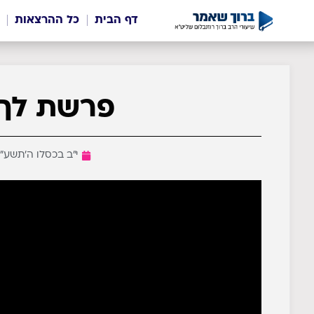
דף הבית
כל ההרצאות
פרשת לך לך 4 
י״ב בכסלו ה׳תשע״ד (נוב