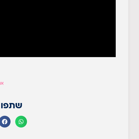
אה
שתפו 