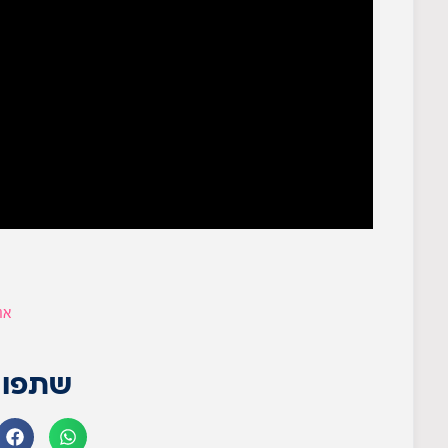
אה
שתפו 