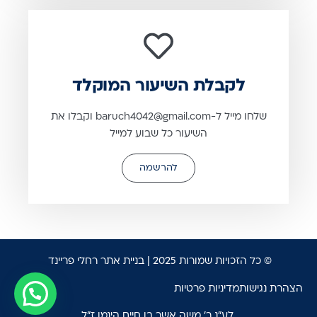
לקבלת השיעור המוקלד
שלחו מייל ל-baruch4042@gmail.com וקבלו את
השיעור כל שבוע למייל
להרשמה
© כל הזכויות שמורות 2025 |
בניית אתר רחלי פריינד
הצהרת נגישות
מדיניות פרטיות
לע"נ ר' משה אשר בן חיים הינמן ז"ל